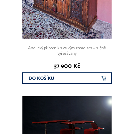
Anglický příborník s velkým zrcadlem – ručně
vyřezávaný
37 900 Kč
DO KOŠÍKU