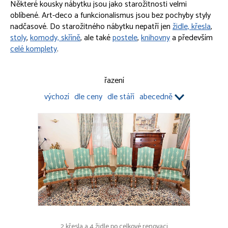
Některé kousky nábytku jsou jako starožitnosti velmi
OBRAZY
oblíbené. Art-deco a funkcionalismus jsou bez pochyby styly
nadčasové. Do starožitného nábytku nepatří jen
židle, křesla
,
PORCELÁN, KAMENINA
stoly
,
komody, skříně
, ale také
postele
,
knihovny
a především
celé komplety
.
NÁBYTEK
Komplety
Knihovny
řazení
Postele
výchozí
dle ceny
dle stáří
abecedně
Skříně, komody
Stoly, stolky
Truhly
Židle, křesla
Zrcadla
Ostatní nábytek
HODINY, HODINKY
MODERNÍ UMĚNÍ A DESIGN
OSTATNÍ
2 křesla a 4 židle po celkové renovaci