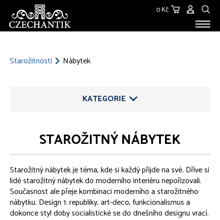
0 Kč
STAROŽITNOSTI
O NÁS
Starožitnosti
Nábytek
KONTAKT
KATEGORIE
STAROŽITNÝ NÁBYTEK
ŠPERKY
Starožitný nábytek je téma, kde si každý přijde na své. Dříve si
STŘÍBRO
lidé starožitný nábytek do moderního interiéru nepořizovali.
Současnost ale přeje kombinaci moderního a starožitného
SKLO
nábytku. Design 1. republiky, art-deco, funkcionalismus a
dokonce styl doby socialistické se do dnešního designu vrací.
SOCHY, PLASTIKY