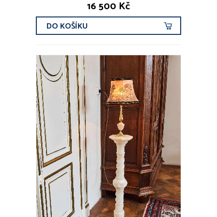
16 500 Kč
od r. 1940
současnost
DO KOŠÍKU
FILTROVAT
AUTOŘI A ZNAČKY
Jindřich Halabala (5x)
Marcel Breuer (2x)
Thonet (2x)
Adolf Born (1x)
Albín Brunovský (1x)
VŠICHNI AUTOŘI