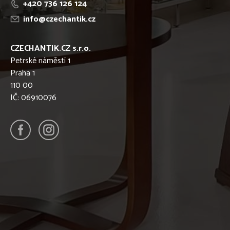
+420 736 126 124
info@czechantik.cz
CZECHANTIK.CZ s.r.o.
Petrské náměstí 1
Praha 1
110 00
IČ: 06910076