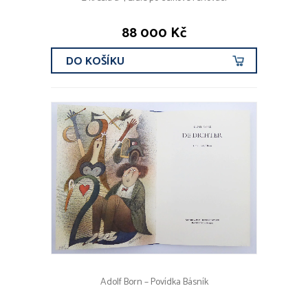
88 000 Kč
ROK VZNIKU
DO KOŠÍKU
CENOVÉ ROZMEZÍ
DRUHY KOVŮ
Zlato
Stříbro
Platina
Obecný kov
OBDOBÍ
před r. 1800
Adolf Born – Povídka Básník
19. stol
1890 - 1940