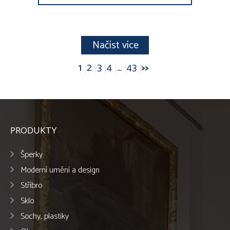
Načíst více
1
2
3
4
...
43
>>
PRODUKTY
Šperky
Moderní umění a design
Stříbro
Sklo
Sochy, plastiky