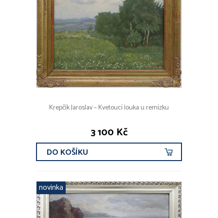
Krepčík Jaroslav – Kvetoucí louka u remízku
3 100 Kč
DO KOŠÍKU
novinka