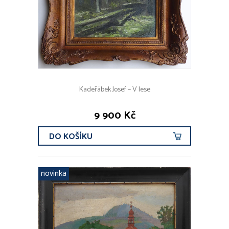
1890 - 1940
od r. 1940
současnost
FILTROVAT
Kadeřábek Josef – V lese
AUTOŘI A ZNAČKY
Ota Bubeníček (2x)
9 900 Kč
Jaromír Mára (1x)
DO KOŠÍKU
Josef Kadeřábek (1x)
Jan Dědina (1x)
Jaroslav Krepčík (1x)
novinka
VŠICHNI AUTOŘI