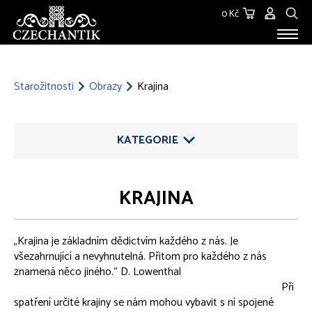
0 Kč
STAROŽITNOSTI
O NÁS
Starožitnosti
Obrazy
Krajina
KONTAKT
KATEGORIE
KRAJINA
ŠPERKY
„Krajina je základním dědictvím každého z nás. Je
STŘÍBRO
všezahrnující a nevyhnutelná. Přitom pro každého z nás
znamená něco jiného.“ D. Lowenthal
SKLO
Při
spatření určité krajiny se nám mohou vybavit s ní spojené
SOCHY, PLASTIKY