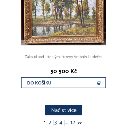
Zákoutí pod listnatými stromy Antonín Hudeček
50 500 Kč
DO KOŠÍKU
Načíst více
1
2
3
4
...
12
>>