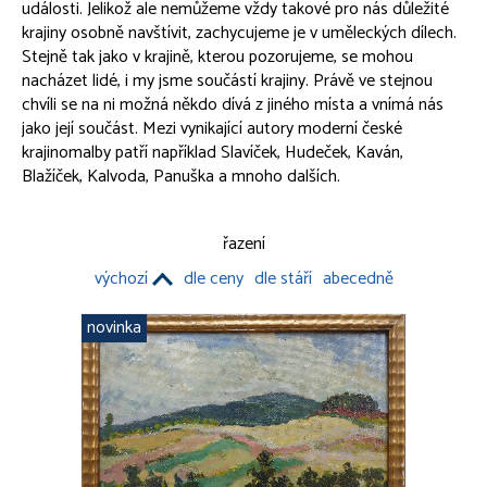
události. Jelikož ale nemůžeme vždy takové pro nás důležité
OBRAZY
krajiny osobně navštívit, zachycujeme je v uměleckých dílech.
Stejně tak jako v krajině, kterou pozorujeme, se mohou
Akt
nacházet lidé, i my jsme součástí krajiny. Právě ve stejnou
Portrét
chvíli se na ni možná někdo dívá z jiného místa a vnímá nás
Veduta
jako její součást. Mezi vynikající autory moderní české
Krajina
krajinomalby patří například Slavíček, Hudeček, Kaván,
Miniatura
Blažíček, Kalvoda, Panuška a mnoho dalších.
Kresba
Grafika
Ikona
řazení
Zátiší
výchozí
dle ceny
dle stáří
abecedně
Ostatní obrazy
PORCELÁN, KAMENINA
novinka
NÁBYTEK
HODINY, HODINKY
MODERNÍ UMĚNÍ A DESIGN
OSTATNÍ