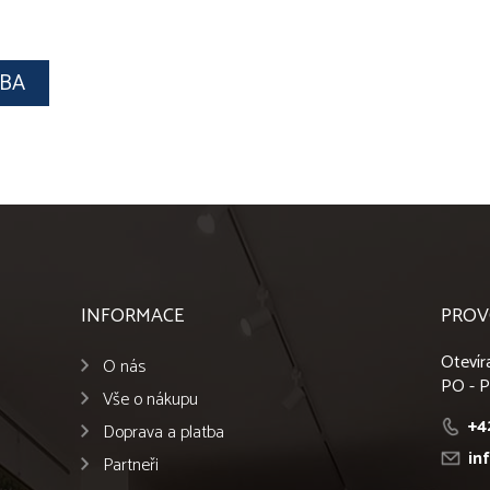
OBA
INFORMACE
PROV
Otevír
O nás
PO - P
Vše o nákupu
+4
Doprava a platba
in
Partneři