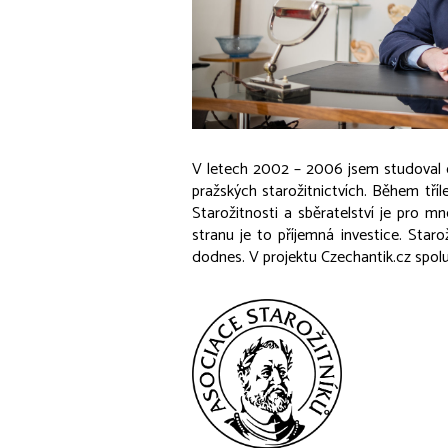
V letech 2002 – 2006 jsem studoval obo
pražských starožitnictvích. Během tříl
Starožitnosti a sběratelství je pro m
stranu je to příjemná investice. Star
dodnes. V projektu Czechantik.cz spol