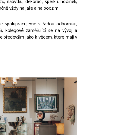
ů, nábytku, dekorací, šperků, hodinek,
očně vždy na jaře a na podzim.
Úzce spolupracujeme s řadou odborníků,
ři, kolegové zaměřující se na vývoj a
le především jako k věcem, které mají v