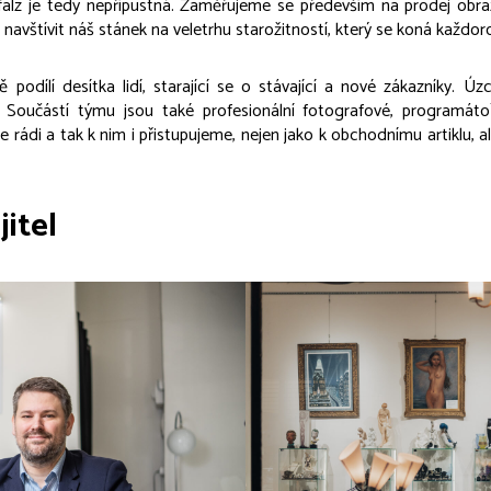
falz je tedy nepřípustná. Zaměřujeme se především na prodej obraz
navštívit náš stánek na veletrhu starožitností, který se koná každor
 podílí desítka lidí, starající se o stávající a nové zákazníky. 
y. Součástí týmu jsou také profesionální fotografové, programáto
 rádi a tak k nim i přistupujeme, nejen jako k obchodnímu artiklu, a
jitel