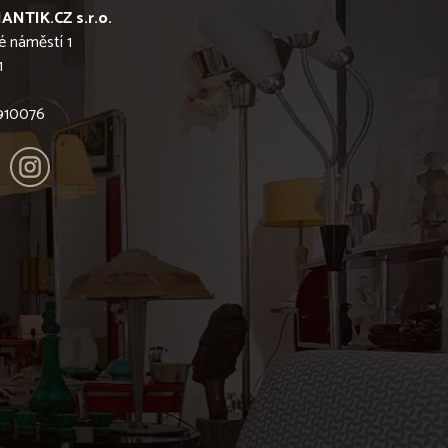
ANTIK.CZ s.r.o.
é náměstí 1
1
6910076