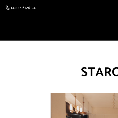
+420 736 126 124
STARO