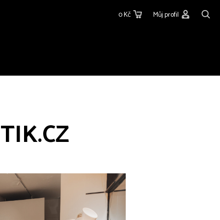
0 Kč
Můj profil
TIK.CZ