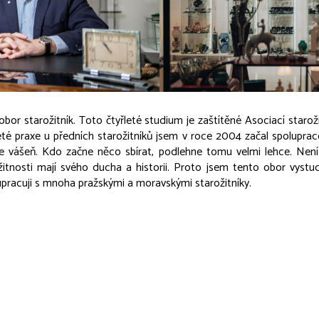
r starožitník. Toto čtyřleté studium je zaštítěné Asociací staroži
eté praxe u předních starožitníků jsem v roce 2004 začal spoluprac
ne vášeň. Kdo začne něco sbírat, podlehne tomu velmi lehce. Není
ožitnosti mají svého ducha a historii. Proto jsem tento obor vys
upracuji s mnoha pražskými a moravskými starožitníky.