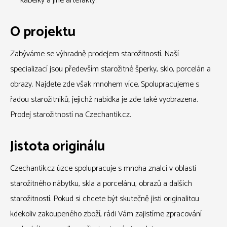
kabelky a jiné artefakty.
O projektu
Zabýváme se výhradně prodejem starožitností. Naší
specializací jsou především starožitné šperky, sklo, porcelán a
obrazy. Najdete zde však mnohem více. Spolupracujeme s
řadou starožitníků, jejichž nabídka je zde také vyobrazena.
Prodej starožitností na Czechantik.cz.
Jistota originálu
Czechantik.cz úzce spolupracuje s mnoha znalci v oblasti
starožitného nábytku, skla a porcelánu, obrazů a dalších
starožitností. Pokud si chcete být skutečně jisti originalitou
kdekoliv zakoupeného zboží, rádi Vám zajistíme zpracování