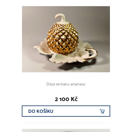
FILTROVAT
AUTOŘI A ZNAČKY
Rosenthal (94x)
Míšeň (37x)
Olga Čechová (34x)
Royal Dux (31x)
Moser (26x)
VŠICHNI AUTOŘI
Dóza ve tvaru ananasu
2 100 Kč
DO KOŠÍKU