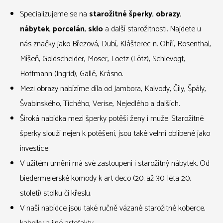
Specializujeme se na
starožitné šperky
,
obrazy
,
nábytek
,
porcelán
,
sklo
a další starožitnosti. Najdete u
nás značky jako Březová, Dubí, Klášterec n. Ohří, Rosenthal,
Míšeň, Goldscheider, Moser, Loetz (Lötz), Schlevogt,
Hoffmann (Ingrid), Gallé, Krásno.
Mezi obrazy nabízíme díla od Jambora, Kalvody, Číly, Špály,
Švabinského, Tichého, Verise, Nejedlého a dalších.
Široká nabídka mezi šperky potěší ženy i muže. Starožitné
šperky slouží nejen k potěšení, jsou také velmi oblíbené jako
investice.
V užitém umění má své zastoupení i starožitný nábytek. Od
biedermeierské komody k art deco (20. až 30. léta 20.
století) stolku či křeslu.
V naší nabídce jsou také ručně vázané starožitné koberce,