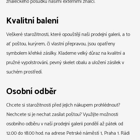
znaleckého posudku našimi externími znalci.
Kvalitní balení
Veškeré starožitnosti, které opouštějí naši prodejní galerii, a to
ať poštou, kurýrem, či vlastní přepravou, jsou opatřeny
symbolem křehké zásilky. Klademe velký důraz na kvalitní a
pružné vypolstrování, pevný skelet obalu a uložení zásilek v
suchém prostředí.
Osobní odběr
Chcete si starožitnosti před jejich nákupem prohlédnout?
Nechcete si je nechat zasílat poštou? Využijte možnosti
osobního odběru v naší prodejní galerii pondělí až pátek od
12.00 do 18.00 hod. na adrese Petrské náměstí 1, Praha 1. Rádi