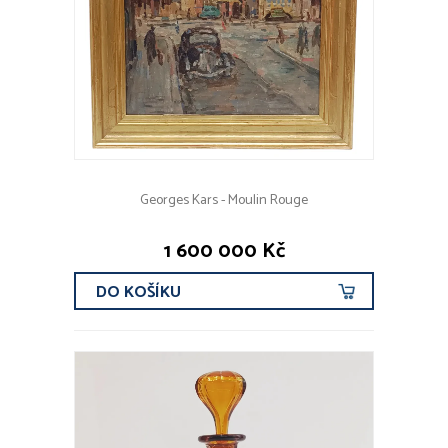
Spony do vlasů
Ostatní šperky
STŘÍBRO
SKLO
SOCHY, PLASTIKY
OBRAZY
Georges Kars - Moulin Rouge
PORCELÁN, KAMENINA
1 600 000 Kč
NÁBYTEK
HODINY, HODINKY
DO KOŠÍKU
MODERNÍ UMĚNÍ A DESIGN
OSTATNÍ
ROK VZNIKU