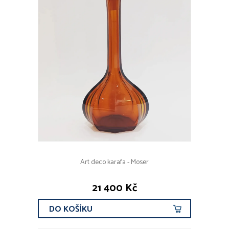
CENOVÉ ROZMEZÍ
DRUHY KOVŮ
Zlato
Stříbro
Platina
Obecný kov
OBDOBÍ
Art deco karafa - Moser
před r. 1800
19. stol
21 400 Kč
1890 - 1940
od r. 1940
DO KOŠÍKU
současnost