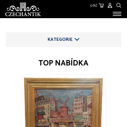
0 Kč
STAROŽITNOSTI
O NÁS
KATEGORIE
KONTAKT
TOP NABÍDKA
ŠPERKY
Brože
Jehlice
Náhrdelníky
Náramky
Náušnice
Přívěsky
Prsteny