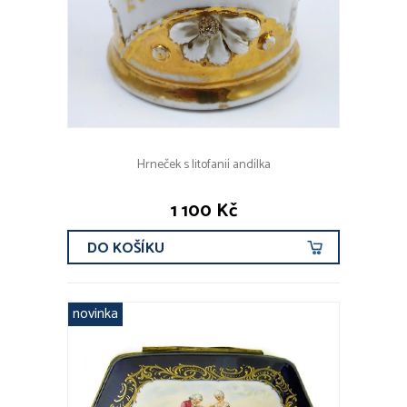
Hrneček s litofanií andílka
1 100 Kč
DO KOŠÍKU
novinka