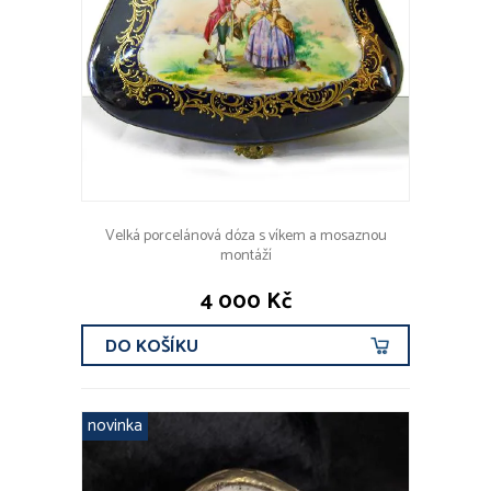
Velká porcelánová dóza s víkem a mosaznou
montáží
4 000 Kč
DO KOŠÍKU
novinka