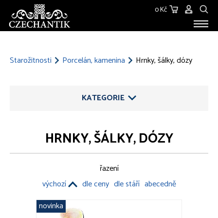
0 Kč
STAROŽITNOSTI
O NÁS
Starožitnosti
Porcelán, kamenina
Hrnky, šálky, dózy
KONTAKT
KATEGORIE
HRNKY, ŠÁLKY, DÓZY
ŠPERKY
řazení
STŘÍBRO
výchozí
dle ceny
dle stáří
abecedně
SKLO
novinka
SOCHY, PLASTIKY