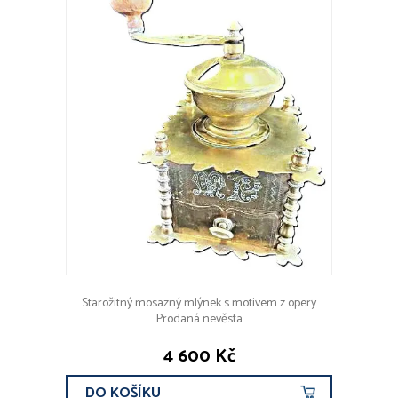
OBRAZY
PORCELÁN, KAMENINA
Figury, dekorace
Komplet, servis
Květináče, vázy, nástolce
Džbány, konvice, mísy, talíře
Hrnky, šálky, dózy
Ostatní porcelán
NÁBYTEK
HODINY, HODINKY
MODERNÍ UMĚNÍ A DESIGN
Starožitný mosazný mlýnek s motivem z opery
OSTATNÍ
Prodaná nevěsta
4 600 Kč
ROK VZNIKU
DO KOŠÍKU