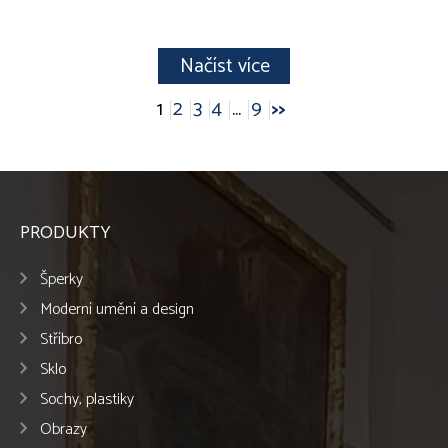
Načíst více
1
2
3
4
...
9
>>
PRODUKTY
Šperky
Moderní umění a design
Stříbro
Sklo
Sochy, plastiky
Obrazy