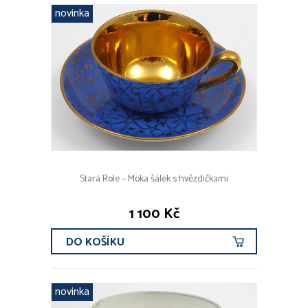
FILTROVAT
novinka
AUTOŘI A ZNAČKY
Rosenthal (5x)
Míšeň (4x)
Slavkov (3x)
Hubert Kovařík (2x)
Dalovice (2x)
Stará Role – Moka šálek s hvězdičkami
VŠICHNI AUTOŘI
1 100 Kč
DO KOŠÍKU
novinka