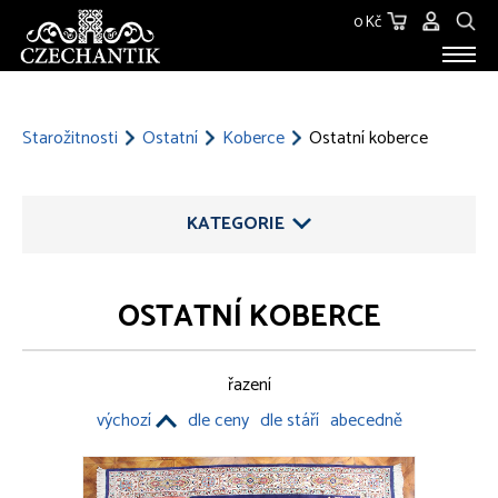
0 Kč
STAROŽITNOSTI
O NÁS
Starožitnosti
Ostatní
Koberce
Ostatní koberce
KONTAKT
KATEGORIE
OSTATNÍ KOBERCE
ŠPERKY
řazení
STŘÍBRO
výchozí
dle ceny
dle stáří
abecedně
SKLO
SOCHY, PLASTIKY