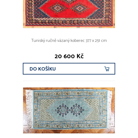
Zakavkazsko
Ostatní koberce
Gobelín
Hračky
Technické předměty
Tuniský ručně vázaný koberec 377 x 251 cm
Svítidla, svícny
Hudební nástroje
20 600 Kč
Asiatika, exotika
Textilie, módní doplňky
DO KOŠÍKU
Kovy
Militaria, faleristika
Numismatika
Varia
ROK VZNIKU