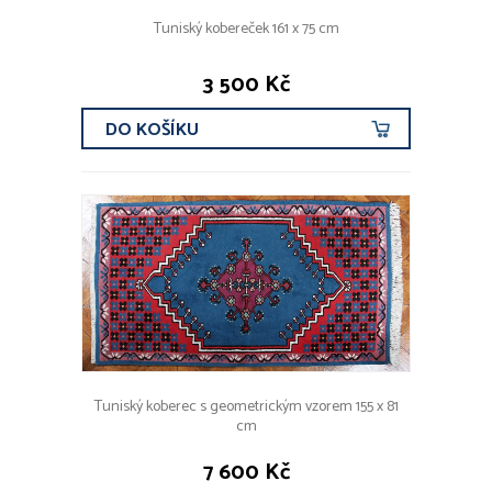
CENOVÉ ROZMEZÍ
Tuniský kobereček 161 x 75 cm
3 500 Kč
DRUHY KOVŮ
DO KOŠÍKU
Zlato
Stříbro
Platina
Obecný kov
OBDOBÍ
před r. 1800
19. stol
1890 - 1940
od r. 1940
současnost
Tuniský koberec s geometrickým vzorem 155 x 81
cm
FILTROVAT
7 600 Kč