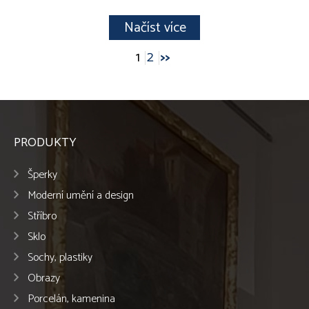
Načíst více
1
2
>>
PRODUKTY
Šperky
Moderní umění a design
Stříbro
Sklo
Sochy, plastiky
Obrazy
Porcelán, kamenina