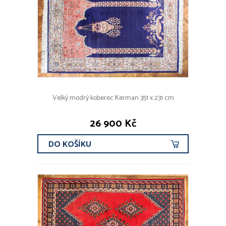
OBRAZY
PORCELÁN, KAMENINA
NÁBYTEK
HODINY, HODINKY
MODERNÍ UMĚNÍ A DESIGN
Velký modrý koberec Kerman 351 x 231 cm
OSTATNÍ
Koberce
26 900 Kč
Afghánistán
DO KOŠÍKU
Antik
Čína
Indie
Írán
Kavkaz
Pákistán
Turecko
Turkmenistán