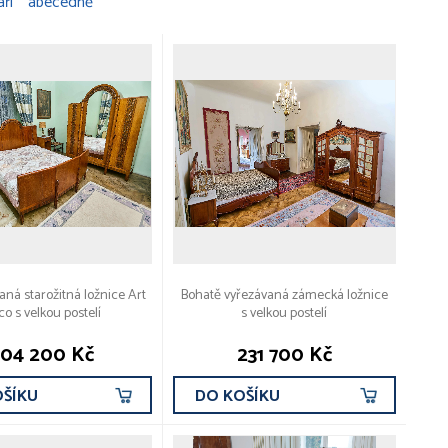
áří
abecedně
aná starožitná ložnice Art
Bohatě vyřezávaná zámecká ložnice
o s velkou postelí
s velkou postelí
04 200 Kč
231 700 Kč
OŠÍKU
DO KOŠÍKU