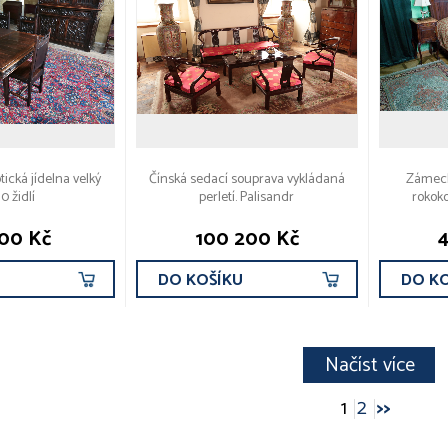
ická jídelna velký
Čínská sedací souprava vykládaná
Zámeck
10 židlí
perletí. Palisandr
rokoko
100 Kč
100 200 Kč
U
DO KOŠÍKU
DO K
Načíst více
1
2
>>