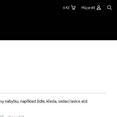
0 Kč
Můj profil
y nábytku, například židle, křesla, sedací lavice atd.