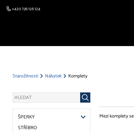
+420 736 126 124
Starožitnosti
Nábytek
Komplety
Mezi komplety se ř
ŠPERKY
STŘÍBRO