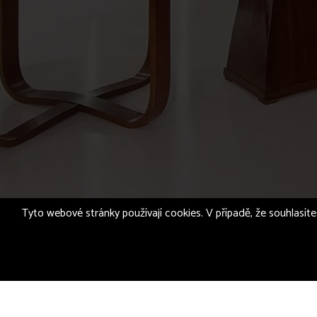
Tyto webové stránky používají cookies. V případě, že souhlasíte 
© 2026
CZECHANTIK.CZ s.r.o.