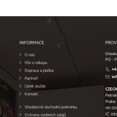
INFORMACE
PROV
Otevír
O nás
PO - P
Vše o nákupu
+4
Doprava a platba
in
Partneři
Ceník služeb
CZECH
Kontakt
Petrsk
Praha 
Všeobecné obchodní podmínky
110 00
IČ: 0
Ochrana osobních údajů