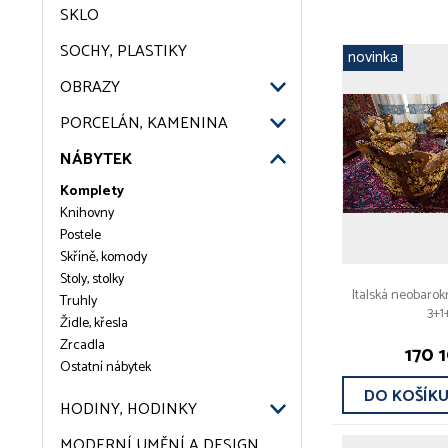
SKLO
SOCHY, PLASTIKY
novinka
OBRAZY
PORCELÁN, KAMENINA
NÁBYTEK
Komplety
Knihovny
Postele
Skříně, komody
Stoly, stolky
Italská neobarok
Truhly
3+1
Židle, křesla
Zrcadla
170 
Ostatní nábytek
DO KOŠÍK
HODINY, HODINKY
MODERNÍ UMĚNÍ A DESIGN