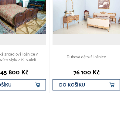
á zrcadlová ložnice v
Dubová dětská ložnice
vém stylu z 19. století
445 800 Kč
76 100 Kč
OŠÍKU
DO KOŠÍKU