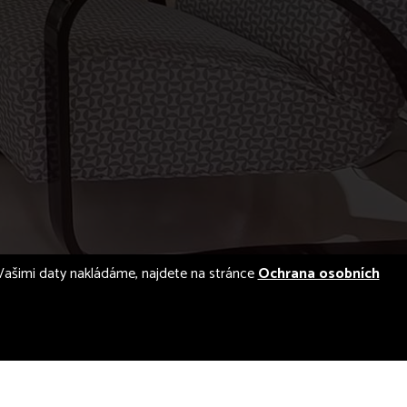
 s Vašimi daty nakládáme, najdete na stránce
Ochrana osobních
designed by
illusmart