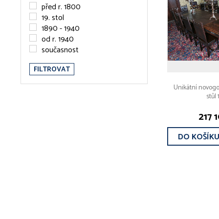
před r. 1800
19. stol
1890 - 1940
od r. 1940
současnost
FILTROVAT
Unikátní novogot
stůl 
217 
DO KOŠÍK