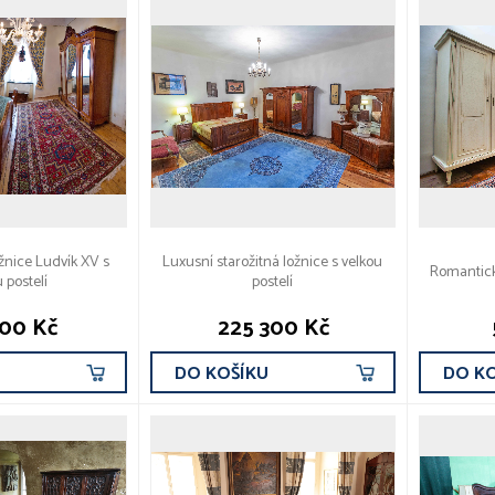
nice Ludvík XV s
Luxusní starožitná ložnice s velkou
Romantická
 postelí
postelí
100 Kč
225 300 Kč
U
DO KOŠÍKU
DO K