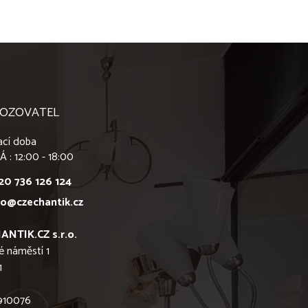
OZOVATEL
ací doba
Á : 12:00 - 18:00
20 736 126 124
fo@czechantik.cz
ANTIK.CZ s.r.o.
é náměstí 1
1
6910076