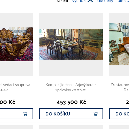
řazení
výchozí
dle ceny
dle st
ní sedací souprava
Komplet jídelna a čajový kout z
Zrestaurov
+1+1+1
1.poloviny 20.století
Dec
100 Kč
453 500 Kč
2
U
DO KOŠÍKU
DO K