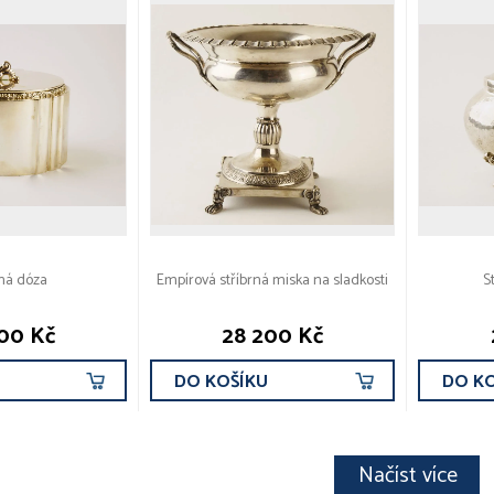
rná dóza
Empírová stříbrná miska na sladkosti
S
00 Kč
28 200 Kč
U
DO KOŠÍKU
DO K
Načíst více