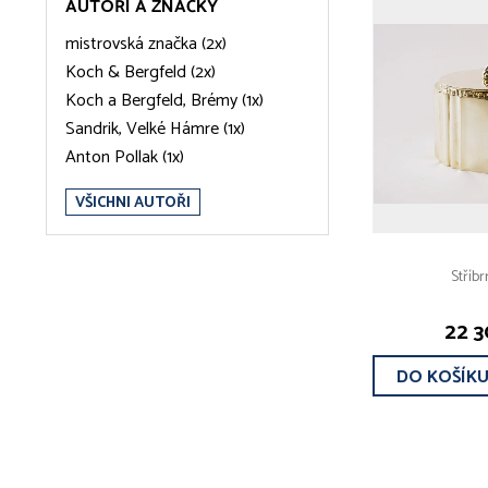
AUTOŘI A ZNAČKY
mistrovská značka (2x)
Koch & Bergfeld (2x)
Koch a Bergfeld, Brémy (1x)
Sandrik, Velké Hámre (1x)
Anton Pollak (1x)
VŠICHNI AUTOŘI
Stříb
22 3
DO KOŠÍK