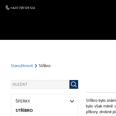
+420 736 126 124
Starožitnosti
Stříbro
Stříbro bylo znám
ŠPERKY
bylo však méně ce
STŘÍBRO
příbory, drobné p