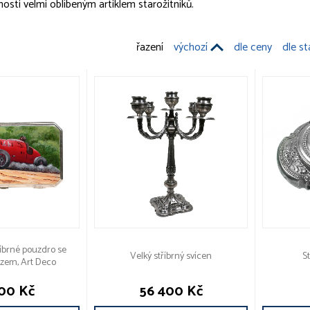
nosti velmi oblíbeným artiklem starožitníků.
řazení
výchozí
dle ceny
dle st
íbrné pouzdro se
Velký stříbrný svícen
S
zem, Art Deco
00 Kč
56 400 Kč