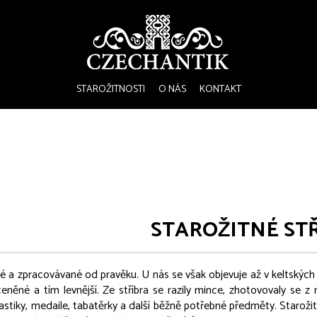
STAROŽITNOSTI
O NÁS
KONTAKT
STAROŽITNÉ ST
é a zpracovávané od pravěku. U nás se však objevuje až v keltských
něné a tím levnější. Ze stříbra se razily mince, zhotovovaly se z něj 
lastiky, medaile, tabatěrky a další běžně potřebné předměty. Starožit