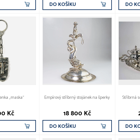
U
DO KOŠÍKU
DO K
íčenka „maska“
Empírový stříbrný stojánek na šperky
Stříbrná 
00 Kč
18 800 Kč
U
DO KOŠÍKU
DO K