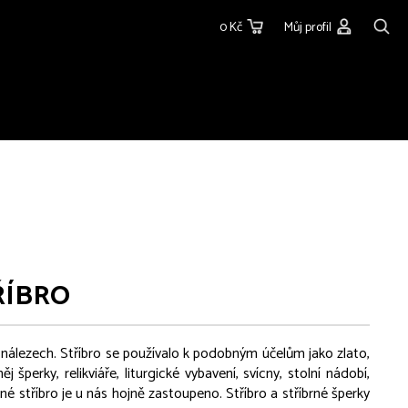
0 Kč
Můj profil
ŘÍBRO
 nálezech. Stříbro se používalo k podobným účelům jako zlato,
šperky, relikviáře, liturgické vybavení, svícny, stolní nádobí,
né stříbro je u nás hojně zastoupeno. Stříbro a stříbrné šperky