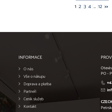
1
2
3
4
...
12
>>
INFORMACE
PROV
Otevír
O nás
PO - P
Vše o nákupu
+4
Doprava a platba
in
Partneři
Ceník služeb
CZECH
Kontakt
Petrsk