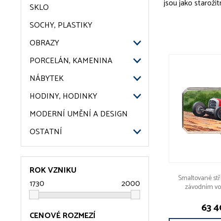
jsou jako starožit
SKLO
SOCHY, PLASTIKY
OBRAZY
PORCELÁN, KAMENINA
NÁBYTEK
HODINY, HODINKY
MODERNÍ UMĚNÍ A DESIGN
OSTATNÍ
ROK VZNIKU
Smaltované stř
závodním vo
63 4
CENOVÉ ROZMEZÍ