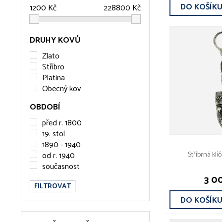
DO KOŠÍK
DRUHY KOVŮ
Zlato
Stříbro
Platina
Obecný kov
OBDOBÍ
před r. 1800
19. stol
1890 - 1940
od r. 1940
Stříbrná kl
současnost
3 0
FILTROVAT
DO KOŠÍK