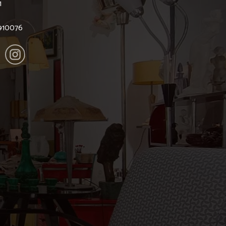
1
6910076