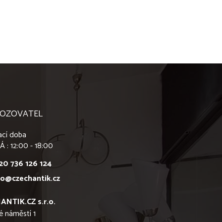
OZOVATEL
ací doba
Á : 12:00 - 18:00
20 736 126 124
fo@czechantik.cz
ANTIK.CZ s.r.o.
é náměstí 1