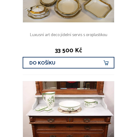
FILTROVAT
AUTOŘI A ZNAČKY
Luxusní art deco jídelní servis s oroplastikou
Rosenthal (1x)
Pirkenhammer (1x)
33 500 Kč
Ilmenau, Graf von Henneberg (1x)
Victoria Stará Role (1x)
DO KOŠÍKU
Davenport (1x)
VŠICHNI AUTOŘI