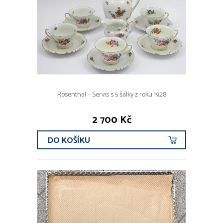
OBRAZY
PORCELÁN, KAMENINA
Figury, dekorace
Komplet, servis
Květináče, vázy, nástolce
Džbány, konvice, mísy, talíře
Hrnky, šálky, dózy
Rosenthal – Servis s 5 šálky z roku 1928
Ostatní porcelán
2 700 Kč
NÁBYTEK
HODINY, HODINKY
DO KOŠÍKU
MODERNÍ UMĚNÍ A DESIGN
OSTATNÍ
ROK VZNIKU