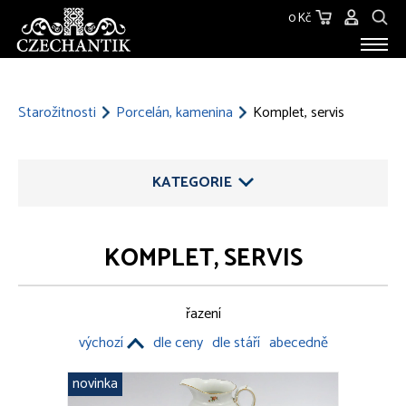
0 Kč
STAROŽITNOSTI
O NÁS
Starožitnosti
Porcelán, kamenina
Komplet, servis
KONTAKT
KATEGORIE
KOMPLET, SERVIS
ŠPERKY
řazení
STŘÍBRO
výchozí
dle ceny
dle stáří
abecedně
SKLO
novinka
SOCHY, PLASTIKY