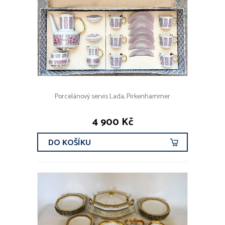
CENOVÉ ROZMEZÍ
DRUHY KOVŮ
Porcelánový servis Lada, Pirkenhammer
Zlato
Stříbro
4 900 Kč
Platina
Obecný kov
DO KOŠÍKU
OBDOBÍ
před r. 1800
19. stol
1890 - 1940
od r. 1940
současnost