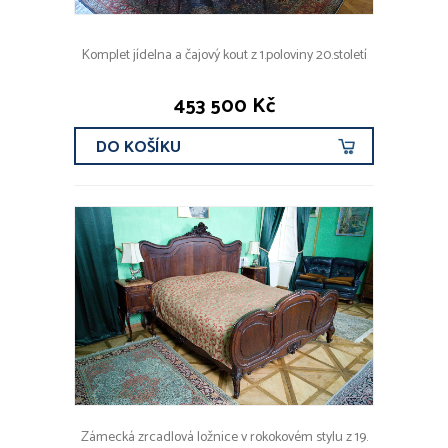
Komplet jídelna a čajový kout z 1.poloviny 20.století
453 500 Kč
DO KOŠÍKU
Zámecká zrcadlová ložnice v rokokovém stylu z 19.