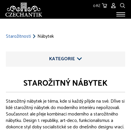
0 Kč
STAROŽITNOSTI
O NÁS
Starožitnosti
Nábytek
KONTAKT
KATEGORIE
STAROŽITNÝ NÁBYTEK
ŠPERKY
Starožitný nábytek je téma, kde si každý přijde na své. Dříve si
STŘÍBRO
lidé starožitný nábytek do moderního interiéru nepořizovali.
Současnost ale přeje kombinaci moderního a starožitného
SKLO
nábytku. Design 1. republiky, art-deco, funkcionalismus a
dokonce styl doby socialistické se do dnešního designu vrací.
SOCHY, PLASTIKY