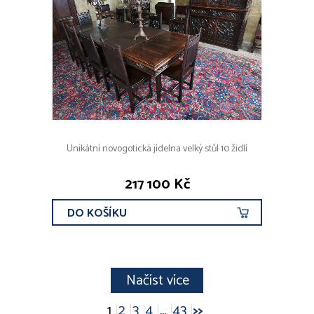
Unikátní novogotická jídelna velký stůl 10 židlí
217 100 Kč
DO KOŠÍKU
Načíst více
1
2
3
4
...
43
>>