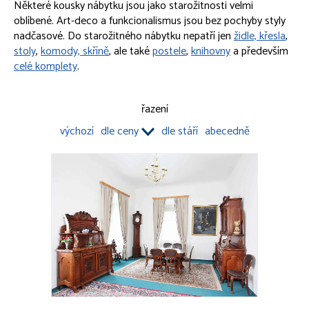
Některé kousky nábytku jsou jako starožitnosti velmi
OBRAZY
oblíbené. Art-deco a funkcionalismus jsou bez pochyby styly
nadčasové. Do starožitného nábytku nepatří jen
židle, křesla
,
PORCELÁN, KAMENINA
stoly
,
komody, skříně
, ale také
postele
,
knihovny
a především
celé komplety
.
NÁBYTEK
Komplety
Knihovny
řazení
Postele
výchozí
dle ceny
dle stáří
abecedně
Skříně, komody
Stoly, stolky
Truhly
Židle, křesla
Zrcadla
Ostatní nábytek
HODINY, HODINKY
MODERNÍ UMĚNÍ A DESIGN
OSTATNÍ