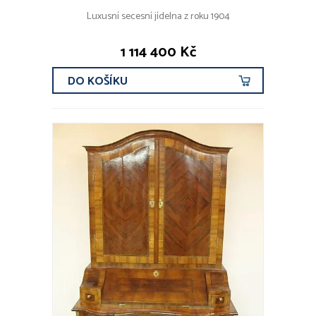
Luxusní secesní jídelna z roku 1904
ROK VZNIKU
1 114 400 Kč
DO KOŠÍKU
CENOVÉ ROZMEZÍ
DRUHY KOVŮ
Zlato
Stříbro
Platina
Obecný kov
OBDOBÍ
před r. 1800
19. stol
1890 - 1940