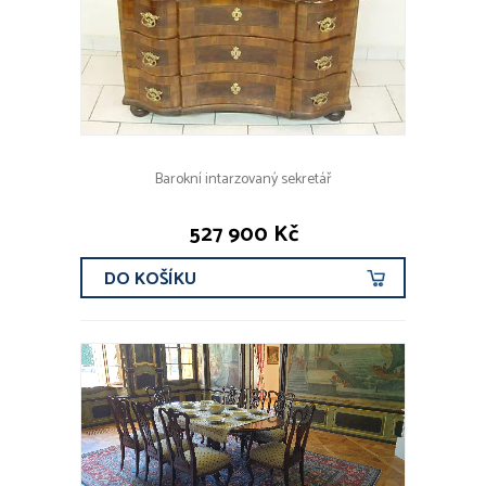
od r. 1940
současnost
FILTROVAT
AUTOŘI A ZNAČKY
Barokní intarzovaný sekretář
Jindřich Halabala (5x)
527 900 Kč
Thonet (2x)
Marcel Breuer (2x)
DO KOŠÍKU
období a styl baroko (1x)
Louis Majorelle (1x)
VŠICHNI AUTOŘI