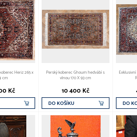
koberec Heriz 265 x
Perský koberec Ghoum hedvábí s
Exklusivní
4 cm
vlnou 170 X 93 cm
R
00 Kč
10 400 Kč
U
DO KOŠÍKU
DO K