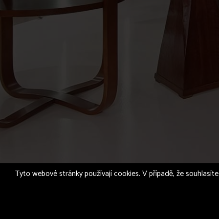
Tyto webové stránky používají cookies. V případě, že souhlasíte 
© 2026
CZECHANTIK.CZ s.r.o.