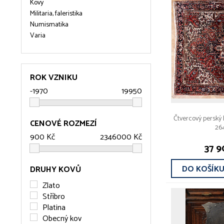
Kovy
Militaria, faleristika
Numismatika
Varia
ROK VZNIKU
Čtvercový perský 
CENOVÉ ROZMEZÍ
26
37 9
DO KOŠÍK
DRUHY KOVŮ
Zlato
Stříbro
Platina
Obecný kov