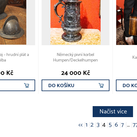
oj – hrudní plát a
Německý pivní korbel
Ka
ilba
Humpen/Deckelhumpen
00 Kč
24 000 Kč
U
DO KOŠÍKU
DO K
Načíst více
<<
1
2
3
4
5
6
7
...
7