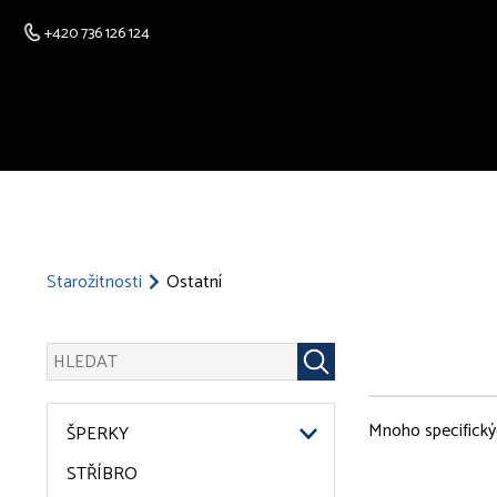
+420 736 126 124
Starožitnosti
Ostatní
Mnoho specifickýc
ŠPERKY
STŘÍBRO