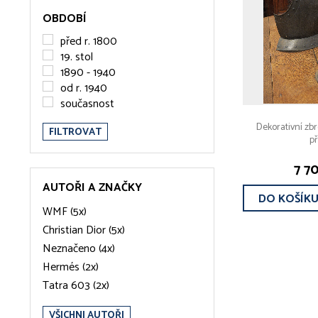
OBDOBÍ
před r. 1800
19. stol
1890 - 1940
od r. 1940
současnost
Dekorativní zbr
FILTROVAT
př
7 7
AUTOŘI A ZNAČKY
DO KOŠÍK
WMF (5x)
Christian Dior (5x)
Neznačeno (4x)
Hermés (2x)
Tatra 603 (2x)
VŠICHNI AUTOŘI