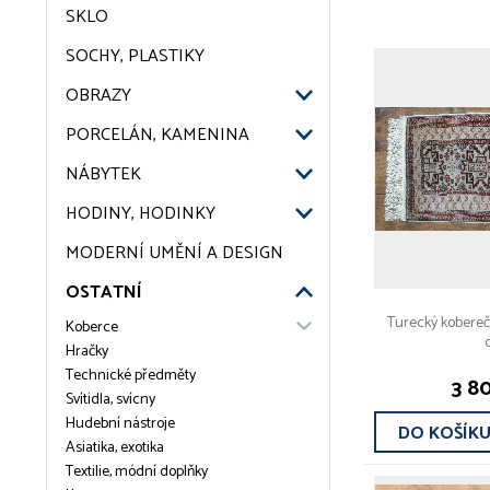
SKLO
SOCHY, PLASTIKY
OBRAZY
PORCELÁN, KAMENINA
NÁBYTEK
HODINY, HODINKY
MODERNÍ UMĚNÍ A DESIGN
OSTATNÍ
Turecký kobereče
Koberce
Hračky
Technické předměty
3 8
Svítidla, svícny
Hudební nástroje
DO KOŠÍK
Asiatika, exotika
Textilie, módní doplňky