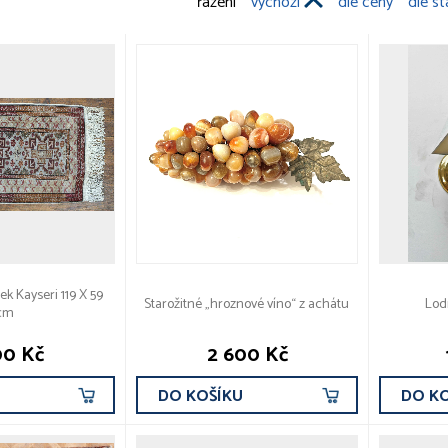
řazení
výchozí
dle ceny
dle st
k Kayseri 119 X 59
Starožitné „hroznové víno“ z achátu
Lod
cm
00 Kč
2 600 Kč
U
DO KOŠÍKU
DO K