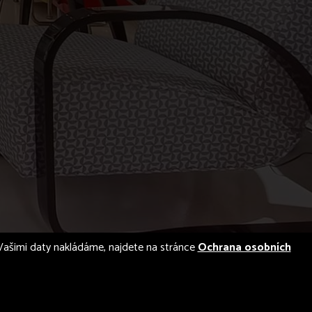
 s Vašimi daty nakládáme, najdete na stránce
Ochrana osobních
designed by
illusmart