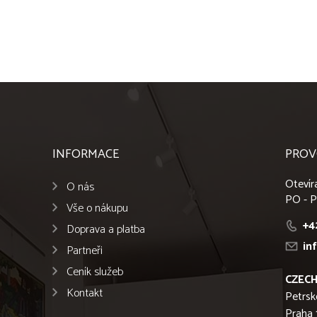
INFORMACE
PROV
Otevír
O nás
PO - P
Vše o nákupu
+4
Doprava a platba
in
Partneři
Ceník služeb
CZECH
Kontakt
Petrsk
Praha 