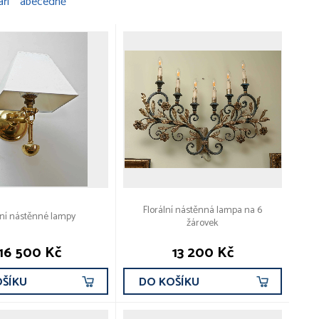
áří
abecedně
Florální nástěnná lampa na 6
ní nástěnné lampy
žárovek
16 500 Kč
13 200 Kč
OŠÍKU
DO KOŠÍKU