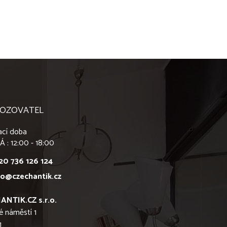
OZOVATEL
ací doba
Á : 12:00 - 18:00
20 736 126 124
fo@czechantik.cz
ANTIK.CZ s.r.o.
é náměstí 1
1