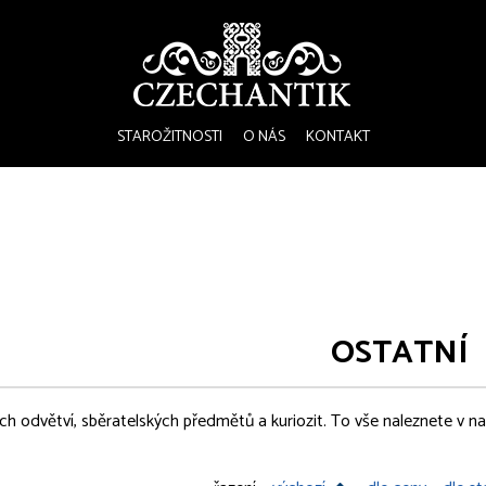
STAROŽITNOSTI
O NÁS
KONTAKT
OSTATNÍ
h odvětví, sběratelských předmětů a kuriozit. To vše naleznete v naš