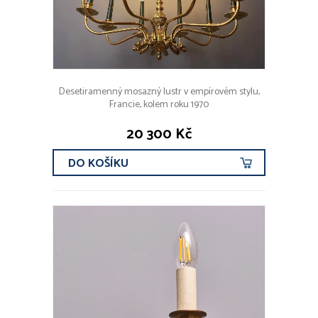
Desetiramenný mosazný lustr v empírovém stylu,
Francie, kolem roku 1970
20 300 Kč
DO KOŠÍKU