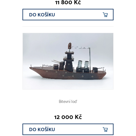
11 800 Kč
Varia
DO KOŠÍKU
ROK VZNIKU
CENOVÉ ROZMEZÍ
DRUHY KOVŮ
Zlato
Stříbro
Bitevní loď
Platina
Obecný kov
12 000 Kč
OBDOBÍ
DO KOŠÍKU
před r. 1800