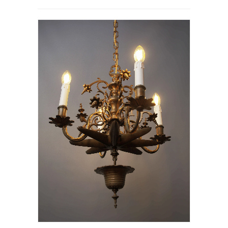
19. stol
1890 - 1940
od r. 1940
současnost
FILTROVAT
AUTOŘI A ZNAČKY
WMF (5x)
Christian Dior (5x)
Neznačeno (4x)
Hermés (2x)
Tatra 603 (2x)
VŠICHNI AUTOŘI