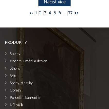
Načíst více
<<
1
2
3
4
5
6
...
77
>>
PRODUKTY
Šperky
Moderní umění a design
Stříbro
Sklo
Sochy, plastiky
Obrazy
Porcelán, kamenina
Nábytek