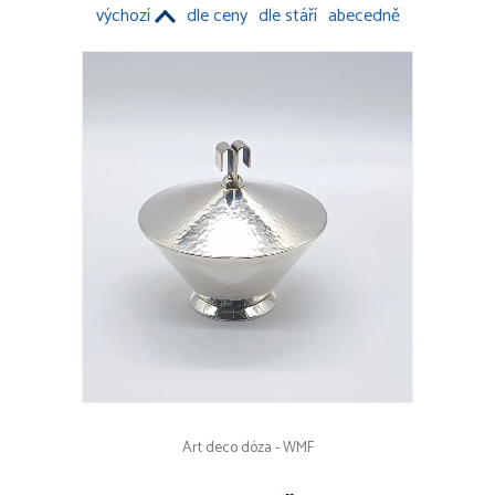
výchozí
dle ceny
dle stáří
abecedně
OBRAZY
PORCELÁN, KAMENINA
NÁBYTEK
HODINY, HODINKY
MODERNÍ UMĚNÍ A DESIGN
OSTATNÍ
Koberce
Hračky
Technické předměty
Svítidla, svícny
Hudební nástroje
Asiatika, exotika
Textilie, módní doplňky
Kovy
Art deco dóza - WMF
Militaria, faleristika
Numismatika