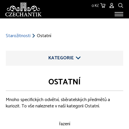
0 Kč
STAROŽITNOSTI
O NÁS
Starožitnosti
Ostatní
KONTAKT
KATEGORIE
OSTATNÍ
ŠPERKY
Mnoho specifických odvětví, sběratelských předmětů a
STŘÍBRO
kuriozit. To vše naleznete v naší kategorii Ostatní.
SKLO
řazení
SOCHY, PLASTIKY