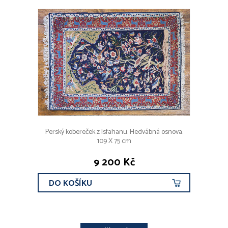
Perský kobereček z Isfahanu. Hedvábná osnova.
109 X 75 cm
9 200 Kč
DO KOŠÍKU