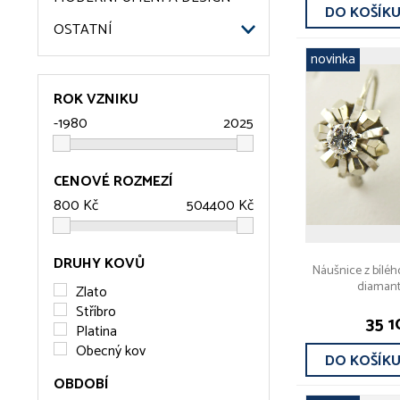
DO KOŠÍK
OSTATNÍ
novinka
ROK VZNIKU
CENOVÉ ROZMEZÍ
DRUHY KOVŮ
Náušnice z bílého
diamanty
Zlato
Stříbro
35 1
Platina
Obecný kov
DO KOŠÍK
OBDOBÍ