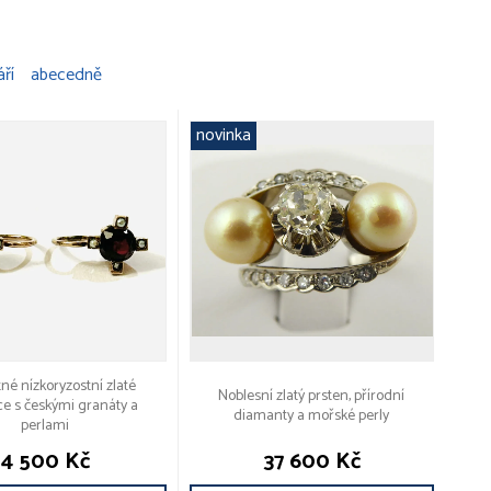
áří
abecedně
novinka
tné nízkoryzostní zlaté
Noblesní zlatý prsten, přírodní
e s českými granáty a
diamanty a mořské perly
perlami
4 500 Kč
37 600 Kč