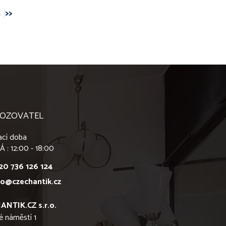
4
>>
OZOVATEL
ací doba
Á : 12:00 - 18:00
20 736 126 124
fo@czechantik.cz
ANTIK.CZ s.r.o.
é náměstí 1