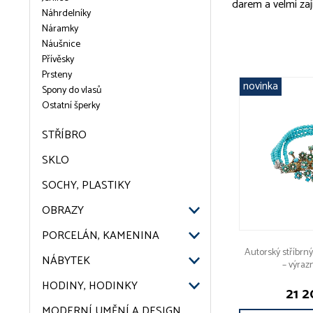
darem a velmi zaj
Náhrdelníky
Náramky
Náušnice
Přívěsky
Prsteny
novinka
Spony do vlasů
Ostatní šperky
STŘÍBRO
SKLO
SOCHY, PLASTIKY
OBRAZY
PORCELÁN, KAMENINA
Autorský stříbrn
NÁBYTEK
– výraz
HODINY, HODINKY
21 2
MODERNÍ UMĚNÍ A DESIGN