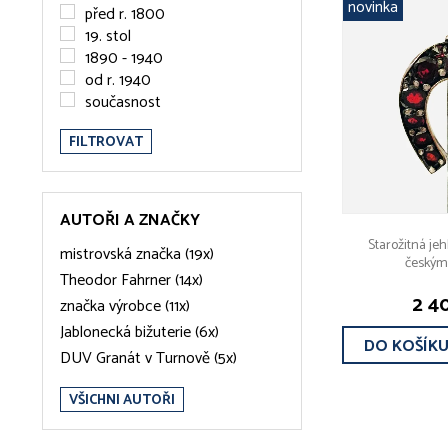
novinka
před r. 1800
19. stol
1890 - 1940
od r. 1940
současnost
FILTROVAT
AUTOŘI A ZNAČKY
Starožitná jeh
mistrovská značka (19x)
českým
Theodor Fahrner (14x)
2 4
značka výrobce (11x)
Jablonecká bižuterie (6x)
DO KOŠÍK
DUV Granát v Turnově (5x)
VŠICHNI AUTOŘI