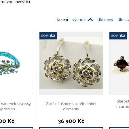
ímavou investicí.
řazení
výchozí
dle ceny
dle st
novinka
novinka
Staroži
ý náramek s tyrkysy
Zlaté náušnice s 14 přírodními
náušnic
ný design
diamanty
00 Kč
36 900 Kč