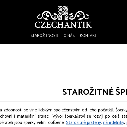
STAROŽITNOSTI
O NÁS
KONTAKT
STAROŽITNÉ ŠP
zdobnosti se vine lidským společenstvím od jeho počátků. Šperky p
hovní i materiální situaci. Vývoj šperkařství se rozvíjí po celá 
běrateli jsou šperky velmi oblíbené.
Starožitné prsteny
,
náhrdelníky
,