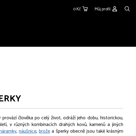
0 Kč
Můj profil
ERKY
rovází člověka po celý život, odráží jeho dobu, historickou,
staletí, v různých kombinacích drahých kovů, kamenů a jiných
náramky
,
náušnice
,
brože
a šperky obecně jsou také krásným