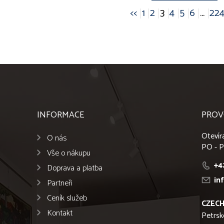
<<
1
2
3
4
5
6
...
22
INFORMACE
PROV
Otevír
O nás
PO - P
Vše o nákupu
+4
Doprava a platba
in
Partneři
Ceník služeb
CZECH
Kontakt
Petrsk