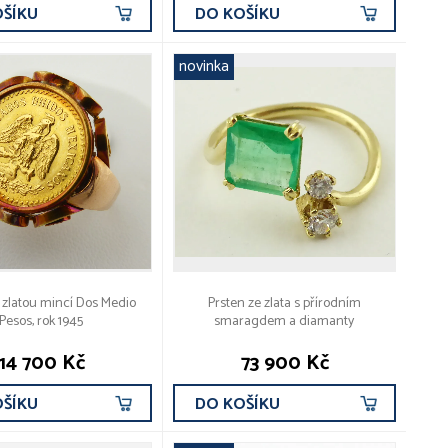
OŠÍKU
DO KOŠÍKU
novinka
 zlatou mincí Dos Medio
Prsten ze zlata s přírodním
Pesos, rok 1945
smaragdem a diamanty
14 700 Kč
73 900 Kč
OŠÍKU
DO KOŠÍKU