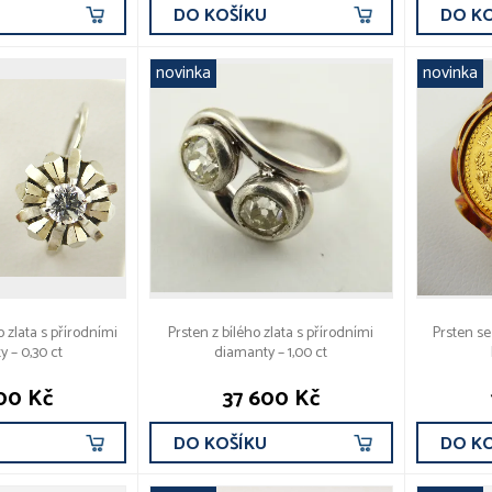
U
DO KOŠÍKU
DO K
novinka
novinka
 zlata s přírodními
Prsten z bílého zlata s přírodními
Prsten se
 – 0,30 ct
diamanty – 1,00 ct
00 Kč
37 600 Kč
U
DO KOŠÍKU
DO K