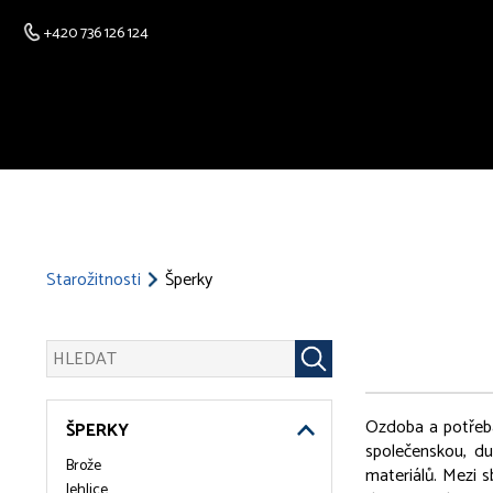
+420 736 126 124
Starožitnosti
Šperky
Ozdoba a potřeba 
ŠPERKY
společenskou, duc
Brože
materiálů. Mezi s
Jehlice