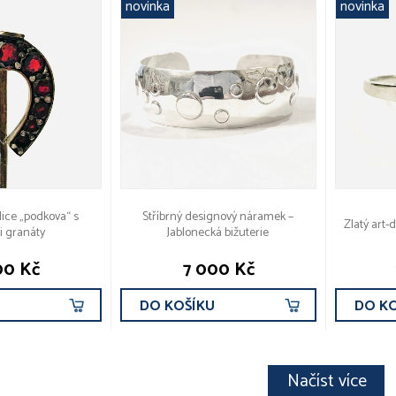
novinka
novinka
lice „podkova“ s
Stříbrný designový náramek –
Zlatý art
i granáty
Jablonecká bižuterie
00 Kč
7 000 Kč
U
DO KOŠÍKU
DO K
Načíst více