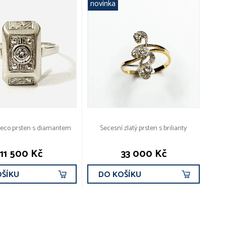
novinka
-deco prsten s diamantem
Secesní zlatý prsten s brilianty
11 500 Kč
33 000 Kč
OŠÍKU
DO KOŠÍKU