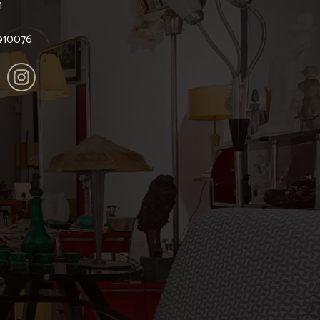
1
6910076