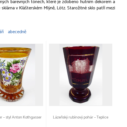
temných barevných tónech, které je zdobeno hutním dekorem a
 je sklárna v Klášterském Mlýně, Lötz. Starožitné sklo patří mezi
áří
abecedně
r – styl Anton Kothgasser
Lázeňský rubínový pohár – Teplice