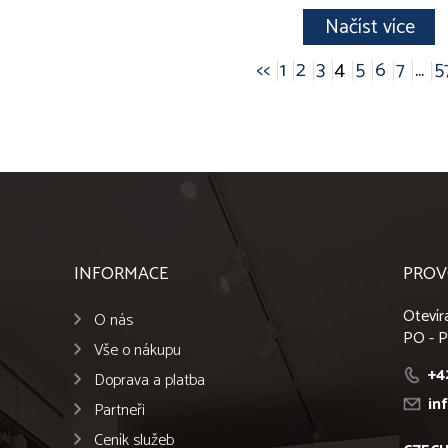
Načíst více
<<
1
2
3
4
5
6
7
...
5
INFORMACE
PROV
Otevír
O nás
PO - P
Vše o nákupu
+4
Doprava a platba
in
Partneři
Ceník služeb