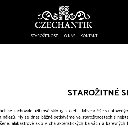
STAROŽITNOSTI
O NÁS
KONTAKT
STAROŽITNÉ S
ách se zachovalo užitkové sklo 15. století – lahve a číše s nataveným
h nálezů. My se dnes běžně setkáváme ve starožitnostech s nejsta
oušené, alabastrové sklo v charakteristických barvách a barevnýc