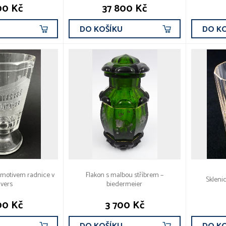
00 Kč
37 800 Kč
U
DO KOŠÍKU
DO K
 motivem radnice v
Flakon s malbou stříbrem –
Skleni
vers
biedermeier
00 Kč
3 700 Kč