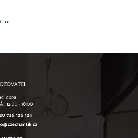
7
>>
OZOVATEL
ací doba
Á : 12:00 - 18:00
20 736 126 124
fo@czechantik.cz