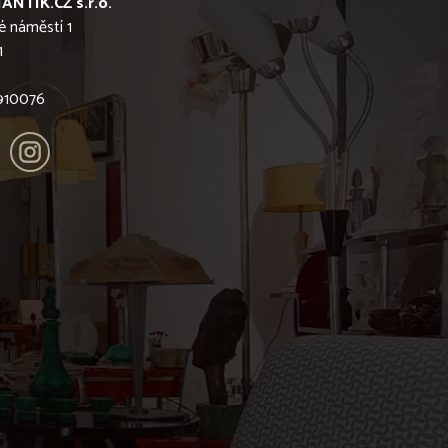
ANTIK.CZ s.r.o.
é náměstí 1
1
6910076