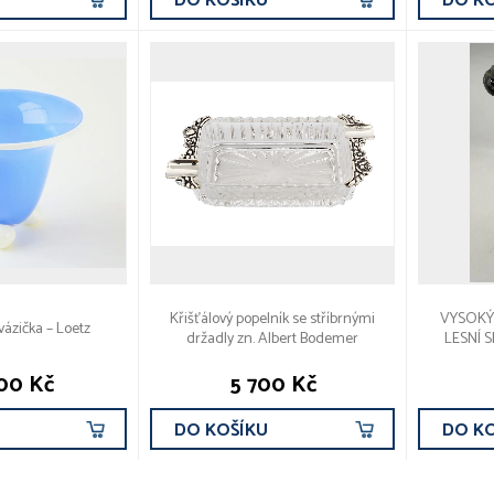
U
DO KOŠÍKU
DO K
Křišťálový popelník se stříbrnými
VYSOKÝ
vázička – Loetz
držadly zn. Albert Bodemer
LESNÍ 
00 Kč
5 700 Kč
U
DO KOŠÍKU
DO K