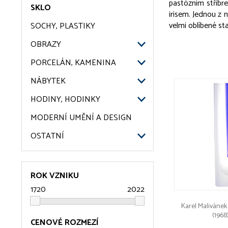
pastózním stříbr
SKLO
irisem. Jednou z n
velmi oblíbené sta
SOCHY, PLASTIKY
OBRAZY
PORCELÁN, KAMENINA
NÁBYTEK
HODINY, HODINKY
MODERNÍ UMĚNÍ A DESIGN
OSTATNÍ
ROK VZNIKU
Karel Malivánek
(1968
CENOVÉ ROZMEZÍ