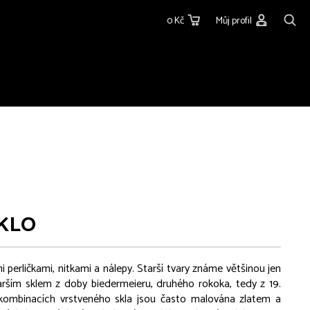
0 Kč
Můj profil
KLO
i perličkami, nitkami a nálepy. Starší tvary známe většinou jen
rším sklem z doby biedermeieru, druhého rokoka, tedy z 19.
h kombinacích vrstveného skla jsou často malována zlatem a