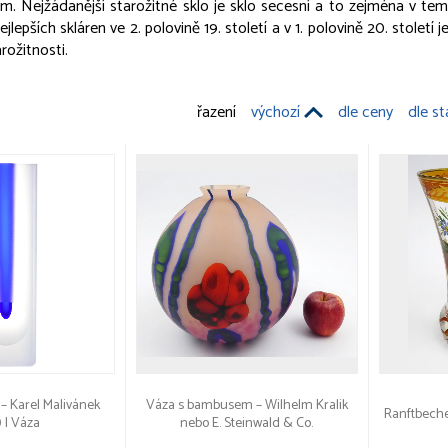
em. Nejžádanější starožitné sklo je sklo secesní a to zejména v 
ejlepších skláren ve 2. polovině 19. století a v 1. polovině 20. století
rožitnosti.
řazení
výchozí
dle ceny
dle st
 – Karel Malivánek
Váza s bambusem – Wilhelm Kralik
Ranftbeche
) | Váza
nebo E. Steinwald & Co.