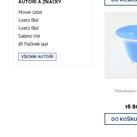
DO KOŠÍK
AUTOŘI A ZNAČKY
Moser (26x)
Loetz (8x)
Loetz (8x)
Sabino (7x)
Jiří Pačinek (4x)
VŠICHNI AUTOŘI
Postsecesní 
18 8
DO KOŠÍK