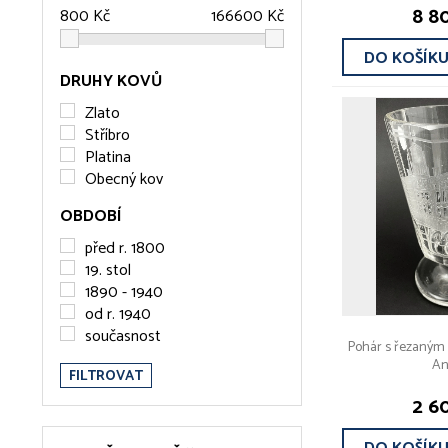
8 8
DO KOŠÍK
DRUHY KOVŮ
Zlato
Stříbro
Platina
Obecný kov
OBDOBÍ
před r. 1800
19. stol
1890 - 1940
od r. 1940
současnost
Pohár s řezaným
An
FILTROVAT
2 6