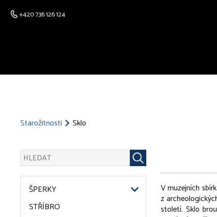
+420 736 126 124
Starožitnosti
Sklo
V muzejních sbírk
ŠPERKY
z archeologickýc
STŘÍBRO
století. Sklo br