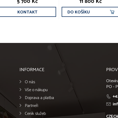
5 700 Kč
11 800 Kč
KONTAKT
DO KOŠÍKU
INFORMACE
PROV
Otevír
O nás
PO - P
Vše o nákupu
+4
Doprava a platba
in
Partneři
Ceník služeb
CZECH