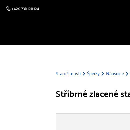
+420 736 126 124
Starožitnosti
Šperky
Náušnice
Stříbrné zlacené st