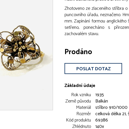
Zhotoveno ze zlaceného stříbra o 
puncovního úřadu, neznačeno. Hmot
mm. Zapínání formou anglického š
setřeno, ponecháno s přirozen
zachovalém stavu.
Prodáno
POSLAT DOTAZ
Základní údaje
Rok vzniku
1935
Země původu
Balkán
Materiál
stříbro 910/1000
Rozměr
celková délka 21,
Kód produktu
69386
Zhlédnuto
140x