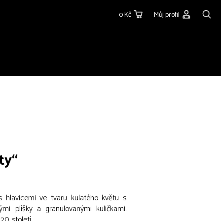
0 Kč
Můj profil
ty“
 s hlavicemi ve tvaru kulatého květu s
tými plíšky a granulovanými kuličkami.
0. století.