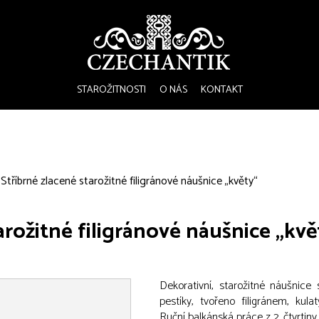
STAROŽITNOSTI
O NÁS
KONTAKT
Stříbrné zlacené starožitné filigránové náušnice „květy“
arožitné filigránové náušnice „kvě
Dekorativní, starožitné náušnice
pestíky, tvořeno filigránem, kula
Ruční balkánská práce z 2. čtvrtiny 2