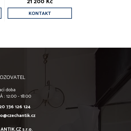
21 200 Kč
KONTAKT
OZOVATEL
ací doba
Á : 12:00 - 18:00
20 736 126 124
fo@czechantik.cz
ANTIK.CZ s.r.o.