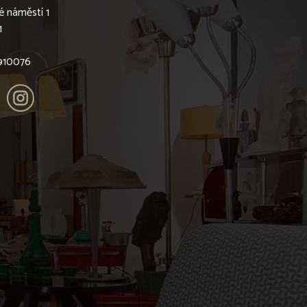
é náměstí 1
1
6910076