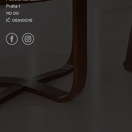
Praha 1
110 00
IČ: 06910076