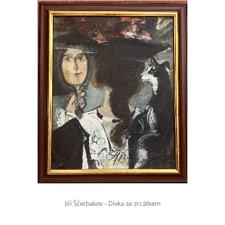
Jiří Ščerbakov – Dívka se zrcátkem