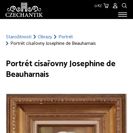
0 Kč
STAROŽITNOSTI
O NÁS
Starožitnosti
Obrazy
Portrét
Portrét císařovny Josephine de Beauharnais
KONTAKT
Portrét císařovny Josephine de
Beauharnais