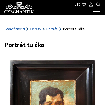
0 Kč
STAROŽITNOSTI
O NÁS
Starožitnosti
Obrazy
Portrét
Portrét tuláka
KONTAKT
Portrét tuláka