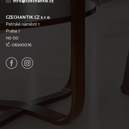
info@czechantik.cz
CZECHANTIK.CZ s.r.o.
Petrské náměstí 1
Praha 1
110 00
IČ: 06910076