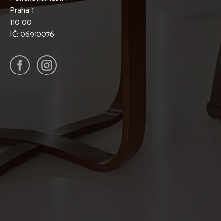
Praha 1
110 00
IČ: 06910076