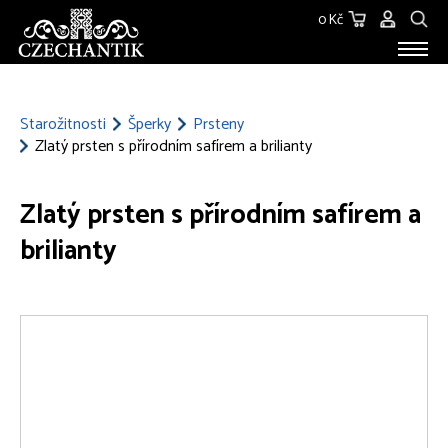
0 Kč
STAROŽITNOSTI
O NÁS
Starožitnosti
Šperky
Prsteny
Zlatý prsten s přírodním safírem a brilianty
KONTAKT
Zlatý prsten s přírodním safírem a
brilianty