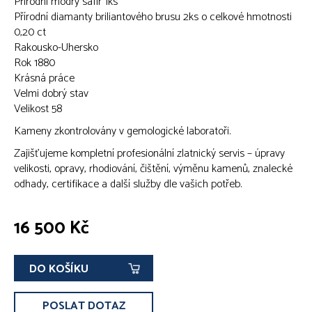
Přírodní modrý safír 1ks
Přírodní diamanty briliantového brusu 2ks o celkové hmotnosti
0,20 ct
Rakousko-Uhersko
Rok 1880
Krásná práce
Velmi dobrý stav
Velikost 58
Kameny zkontrolovány v gemologické laboratoři.
Zajišťujeme kompletní profesionální zlatnický servis – úpravy
velikosti, opravy, rhodiování, čištění, výměnu kamenů, znalecké
odhady, certifikace a další služby dle vašich potřeb.
16 500 Kč
DO KOŠÍKU
POSLAT DOTAZ