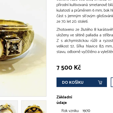
přírodní kultivovaná smetanově bíl
kulatostí a průměrem 6 mm, bok hla
část s jemným síťovým gilošován
ze 70. let 20. století.
Zhotoveno ze žlutého 8 karátového
uloženy ve slitině palladia a stří
Z s alchymistickou růží) a ryzost
velikost 57, šířka hlavice 8,5 m
stavu, odborně vyčištěno a vyleště
7 500 Kč
DO KOŠÍKU
Základní
údaje
Rok vzniku
1970