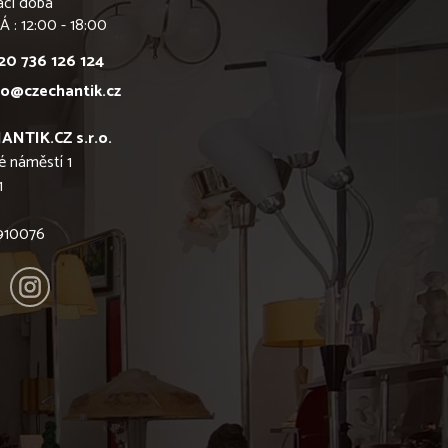
ací doba
Á : 12:00 - 18:00
20 736 126 124
fo@czechantik.cz
ANTIK.CZ s.r.o.
é náměstí 1
1
6910076