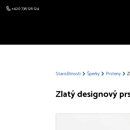
+420 736 126 124
Starožitnosti
Šperky
Prsteny
Z
Zlatý designový pr