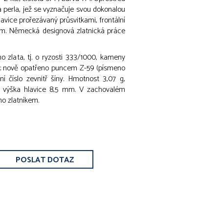
á perla, jež se vyznačuje svou dokonalou
vice prořezávaný průsvitkami, frontální
ím. Německá designová zlatnická práce
 zlata, tj. o ryzosti 333/1000, kameny
bra; nově opatřeno puncem Z-59 (písmeno
ní číslo zevnitř šíny. Hmotnost 3,07 g,
m, výška hlavice 8,5 mm. V zachovalém
no zlatníkem.
POSLAT DOTAZ