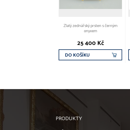
Zlatý zednářský prsten s černým
onyxem
25 400 Kč
DO KOŠÍKU
PRODUKTY