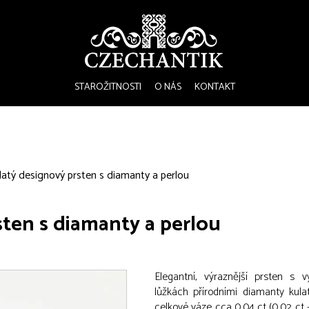
STAROŽITNOSTI
O NÁS
KONTAKT
latý designový prsten s diamanty a perlou
sten s diamanty a perlou
Elegantní, výraznější prsten s 
lůžkách přírodními diamanty kul
celkové váze cca 0,04 ct (0,02 ct –