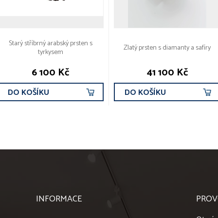
Starý stříbrný arabský prsten s
Zlatý prsten s diamanty a safíry
tyrkysem
6 100 Kč
41 100 Kč
DO KOŠÍKU
DO KOŠÍKU
INFORMACE
PROV