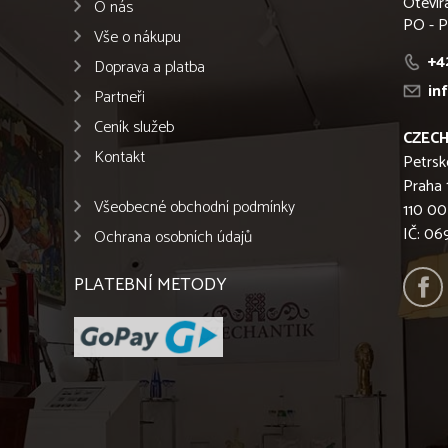
Otevír
O nás
PO - P
Vše o nákupu
+4
Doprava a platba
in
Partneři
Ceník služeb
CZECH
Kontakt
Petrsk
Praha 
Všeobecné obchodní podmínky
110 00
IČ: 0
Ochrana osobních údajů
PLATEBNÍ METODY