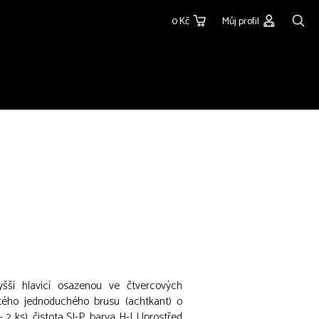
0 Kč
Můj profil
vyšší hlavicí osazenou ve čtvercových
atého jednoduchého brusu (achtkant) o
 2 ks), čistota SI-P, barva H-I. Uprostřed