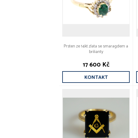
Prsten ze 14kt zlata se smaragdem a
brilianty
17 600 Kč
KONTAKT