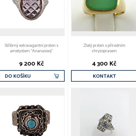
Stříbrný extravagantní prsten s
Zlatý prsten s přírodním
ametystem “Ananasový”
chryzoprasem
9 200 Kč
4 300 Kč
DO KOŠÍKU
KONTAKT