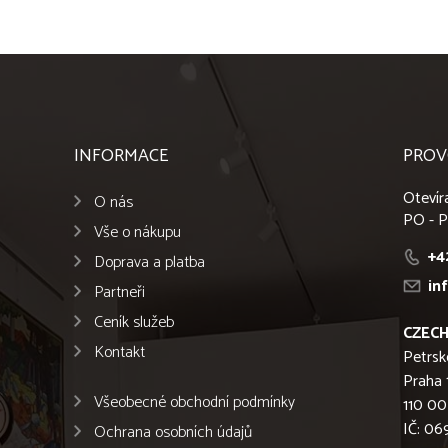
INFORMACE
PROV
Otevír
O nás
PO - P
Vše o nákupu
+4
Doprava a platba
in
Partneři
Ceník služeb
CZECH
Kontakt
Petrsk
Praha 
Všeobecné obchodní podmínky
110 00
IČ: 0
Ochrana osobních údajů