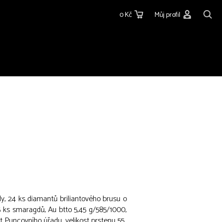
0 Kč
Můj profil
y, 24 ks diamantů briliantového brusu o
5 ks smaragdů, Au btto 5,45 g/585/1000,
st Puncovního úřadu, velikost prstenu 55