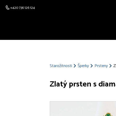
+420 736 126 124
Starožitnosti
Šperky
Prsteny
Z
Zlatý prsten s dia