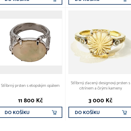
Stříbrný zlacený designový prsten s
Stříbrný prsten s etiopským opálem
citrínem a čirými kameny
11 800 Kč
3 000 Kč
DO KOŠÍKU
DO KOŠÍKU