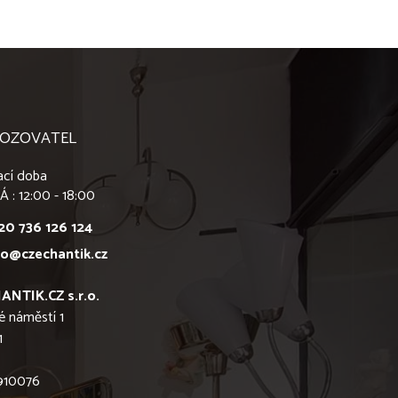
OZOVATEL
ací doba
Á : 12:00 - 18:00
20 736 126 124
fo@czechantik.cz
ANTIK.CZ s.r.o.
é náměstí 1
1
6910076