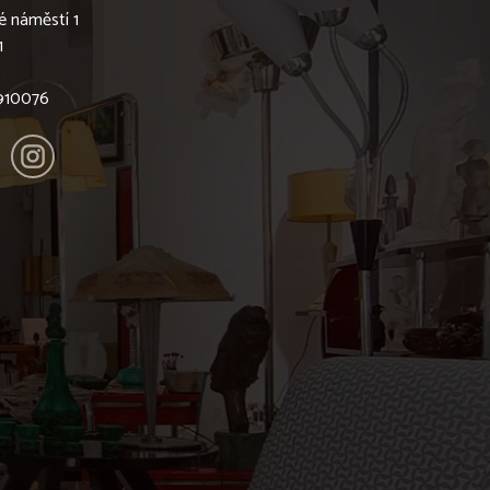
é náměstí 1
1
6910076