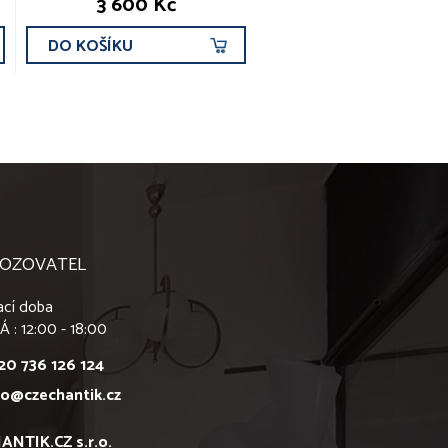
3 600 Kč
DO KOŠÍKU
OZOVATEL
ací doba
Á : 12:00 - 18:00
20 736 126 124
fo@czechantik.cz
ANTIK.CZ s.r.o.