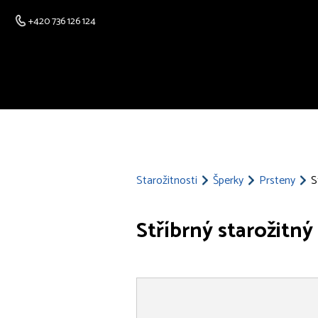
+420 736 126 124
Starožitnosti
Šperky
Prsteny
S
Stříbrný starožitný