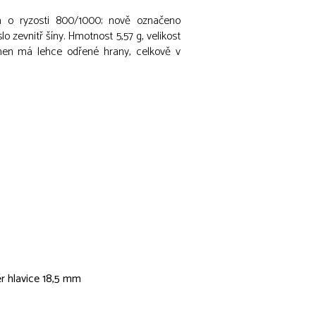
a o ryzosti 800/1000; nově označeno
lo zevnitř šíny. Hmotnost 5,57 g, velikost
men má lehce odřené hrany, celkově v
ěr hlavice 18,5 mm