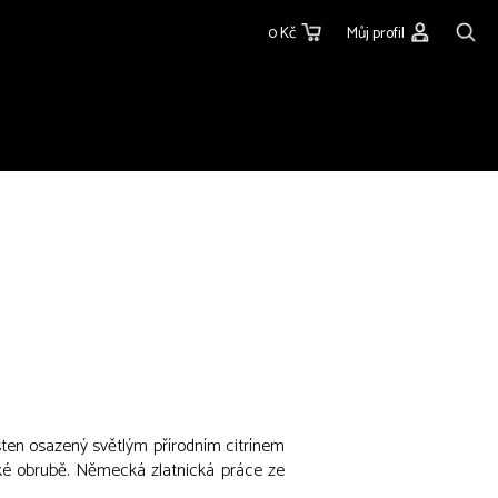
0 Kč
Můj profil
rsten osazený světlým přírodním citrínem
ké obrubě. Německá zlatnická práce ze