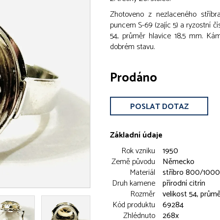
Zhotoveno z nezlaceného stříbr
puncem S-69 (zajíc 5) a ryzostní čís
54, průměr hlavice 18,5 mm. Ká
dobrém stavu.
Prodáno
POSLAT DOTAZ
Základní údaje
Rok vzniku
1950
Země původu
Německo
Materiál
stříbro 800/1000
Druh kamene
přírodní citrín
Rozměr
velikost 54, prům
Kód produktu
69284
Zhlédnuto
268x