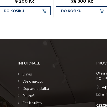
9 200 Kč
35 800 Kč
DO KOŠÍKU
DO KOŠÍKU
INFORMACE
PROV
Otevír
O nás
PO - P
Vše o nákupu
+4
Doprava a platba
in
Partneři
Ceník služeb
CZECH