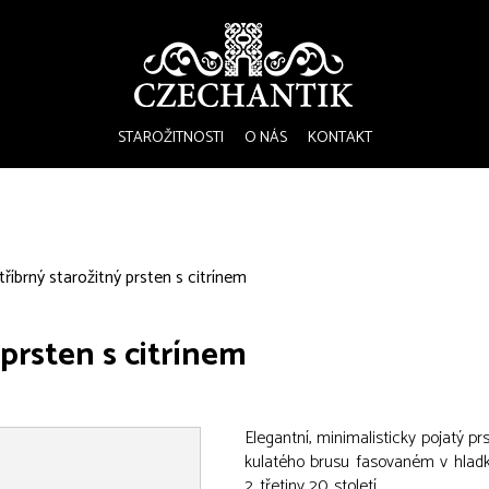
STAROŽITNOSTI
O NÁS
KONTAKT
tříbrný starožitný prsten s citrínem
 prsten s citrínem
Elegantní, minimalisticky pojatý p
kulatého brusu fasovaném v hlad
2. třetiny 20. století.