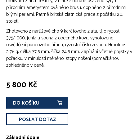
motivům z architektury, v hladké obrubě osazeno sytým
přírodním ametystem oválného brusu, doplněno 2 přírodními
bílými perlami. Patrně britská zlatnická práce z počátku 20.
století.
Zhotoveno z narůžovělého 9 karátového zlata, tj. o ryzosti
375/1000, jehla a spona z obecného kovu; vyhotoveno
osvědčení puncovního úřadu, ryzostní číslo zezadu. Hmotnost
2,78 g, délka 37,5 mm, šířka 24,5 mm. Zapínání včetně pojistky v
pořádku, v minulosti měněno, stopy nošení (pomačkáno),
zohledněno v ceně.
5 800 Kč
DO KOŠÍKU
POSLAT DOTAZ
Základní údaje