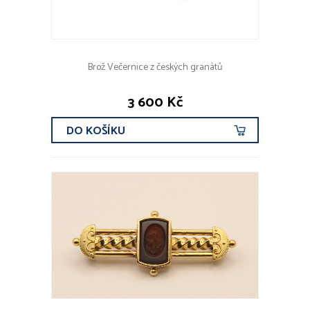
Brož Večernice z českých granátů
3 600 Kč
DO KOŠÍKU