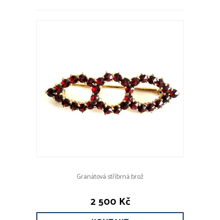
Granátová stříbrná brož
2 500 Kč