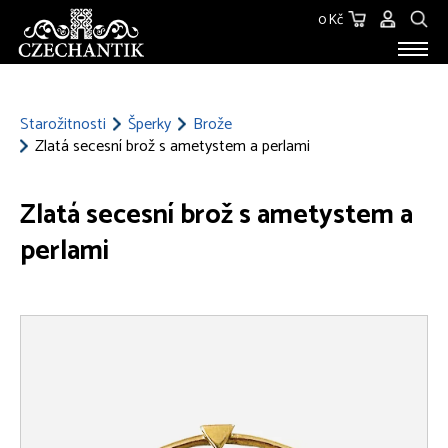
0 Kč
STAROŽITNOSTI
O NÁS
Starožitnosti
Šperky
Brože
Zlatá secesní brož s ametystem a perlami
KONTAKT
Zlatá secesní brož s ametystem a
perlami