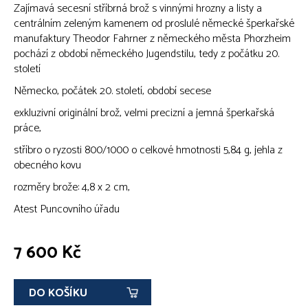
Zajímavá secesní stříbrná brož s vinnými hrozny a listy a
centrálním zeleným kamenem od proslulé německé šperkařské
manufaktury Theodor Fahrner z německého města Phorzheim
pochází z období německého Jugendstilu, tedy z počátku 20.
století
Německo, počátek 20. století, období secese
exkluzivní originální brož, velmi precizní a jemná šperkařská
práce,
stříbro o ryzosti 800/1000 o celkové hmotnosti 5,84 g, jehla z
obecného kovu
rozměry brože: 4,8 x 2 cm,
Atest Puncovního úřadu
7 600 Kč
DO KOŠÍKU