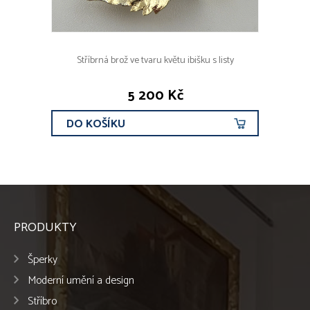
Stříbrná brož ve tvaru květu ibišku s listy
5 200 Kč
DO KOŠÍKU
PRODUKTY
Šperky
Moderní umění a design
Stříbro