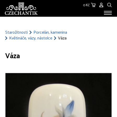
0 Kč
STAROŽITNOSTI
O NÁS
Starožitnosti
Porcelán, kamenina
Květináče, vázy, nástolce
Váza
KONTAKT
Váza