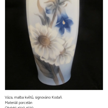
Váza, malba květů, signováno Kodaň.
Materiál: porcelán