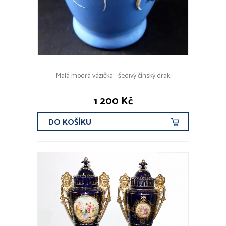
Malá modrá vázička - šedivý čínský drak
1 200 Kč
DO KOŠÍKU