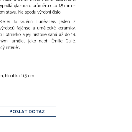
vypadlá glazura o průměru cca 1,5 mm –
ém stavu. Na spodu výrobní číslo.
eller & Guérin Lunévillee. Jeden z
výrobců fajánse a umělecké keramiky.
 Lotrinsko a její historie sahá až do 18.
nými umělci, jako např. Émille Gallé.
ý interiér.
m, hloubka 11,5 cm
POSLAT DOTAZ