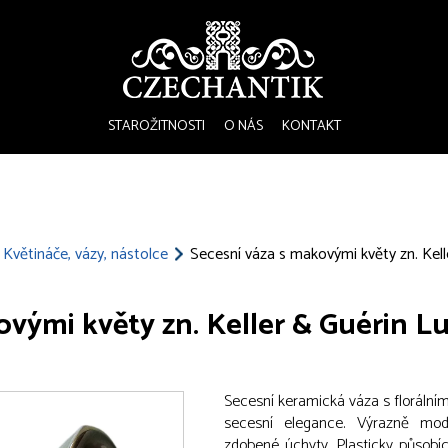
STAROŽITNOSTI
O NÁS
KONTAKT
Květináče, vázy, nástolce
Secesní váza s makovými květy zn. Kell
ovými květy zn. Keller & Guérin Lu
Secesní keramická váza s florálním
secesní elegance. Výrazně mod
zdobené úchyty. Plasticky působíc