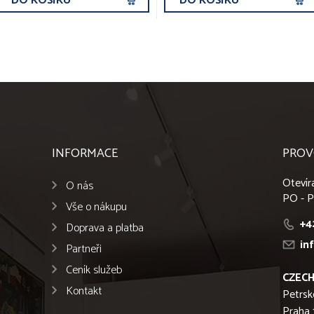
DO KOŠÍKU
DO KOŠÍKU
INFORMACE
PROV
Otevír
O nás
PO - P
Vše o nákupu
+4
Doprava a platba
in
Partneři
Ceník služeb
CZECH
Kontakt
Petrsk
Praha 