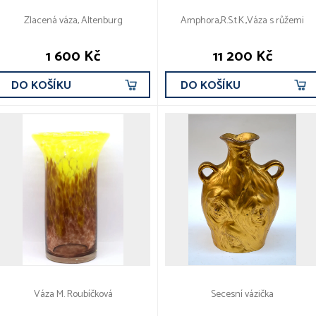
Zlacená váza, Altenburg
Amphora,R.S.t.K.,Váza s růžemi
1 600 Kč
11 200 Kč
DO KOŠÍKU
DO KOŠÍKU
Váza M. Roubíčková
Secesní vázička