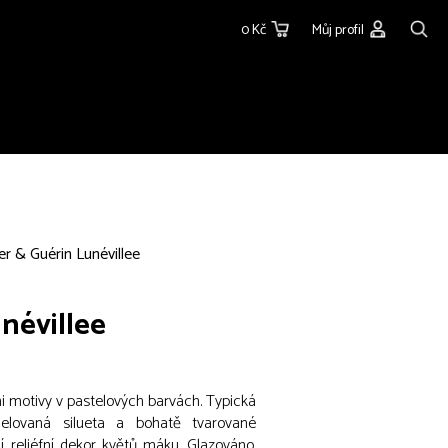
0 Kč
Můj profil
er & Guérin Lunévillee
névillee
i motivy v pastelových barvách. Typická
elovaná silueta a bohatě tvarované
í reliéfní dekor květů máku. Glazováno.