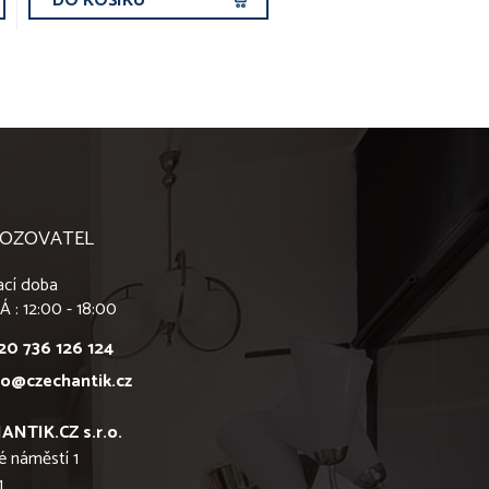
DO KOŠÍKU
OZOVATEL
ací doba
Á : 12:00 - 18:00
20 736 126 124
fo@czechantik.cz
ANTIK.CZ s.r.o.
é náměstí 1
1