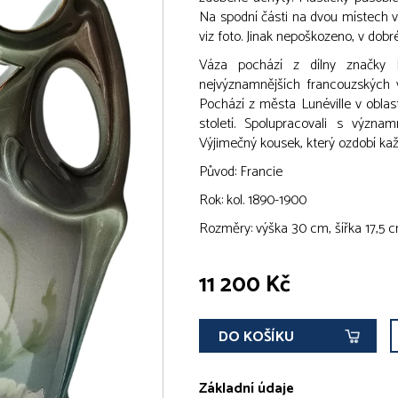
Na spodní části na dvou místech 
viz foto. Jinak nepoškozeno, v dobr
Váza pochází z dílny značky K
nejvýznamnějších francouzských 
Pochází z města Lunéville v oblasti
století. Spolupracovali s význam
Výjimečný kousek, který ozdobí každ
Původ: Francie
Rok: kol. 1890-1900
Rozměry: výška 30 cm, šířka 17,5 c
11 200 Kč
DO KOŠÍKU
Základní údaje