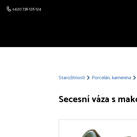
+420 736 126 124
Starožitnosti
Porcelán, kamenina
Secesní váza s mak