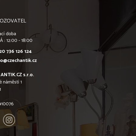
OZOVATEL
ací doba
Á : 12:00 - 18:00
20 736 126 124
fo@czechantik.cz
ANTIK.CZ s.r.o.
é náměstí 1
1
6910076