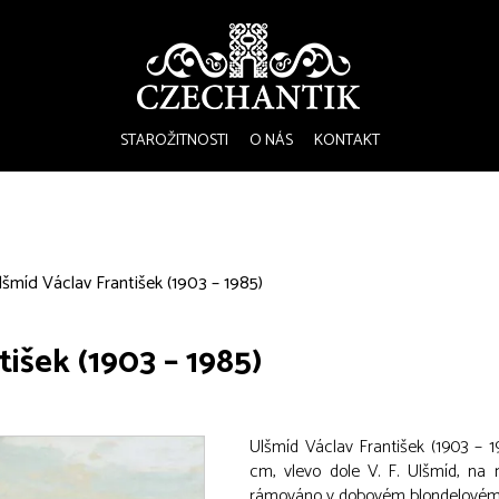
STAROŽITNOSTI
O NÁS
KONTAKT
lšmíd Václav František (1903 – 1985)
išek (1903 – 1985)
Ulšmíd Václav František (1903 – 1
cm, vlevo dole V. F. Ulšmíd, na 
rámováno v dobovém blondelovém