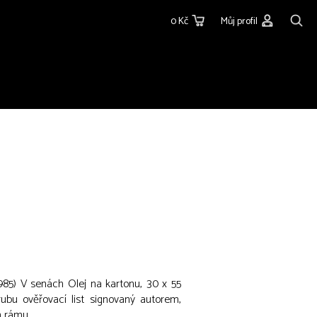
0 Kč
Můj profil
985) V senách Olej na kartonu, 30 x 55
rubu ověřovací list signovaný autorem,
 rámu.