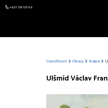
+420 736 126 124
Starožitnosti
Obrazy
Krajina
U
Ulšmíd Václav Frant