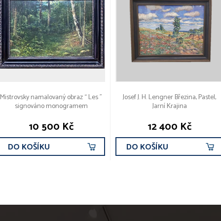
Mistrovsky namalovaný obraz “ Les ”
Josef J. H. Lengner Březina, Pastel,
signováno monogramem
Jarní Krajina
10 500 Kč
12 400 Kč
DO KOŠÍKU
DO KOŠÍKU