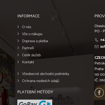
INFORMACE
PROV
Otevír
O nás
PO - P
Vše o nákupu
+4
Doprava a platba
in
Partneři
Ceník služeb
CZECH
Kontakt
Petrsk
Praha 
Všeobecné obchodní podmínky
110 00
IČ: 0
Ochrana osobních údajů
PLATEBNÍ METODY