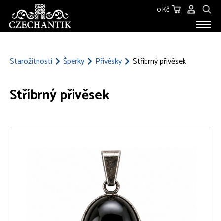
0 Kč
STAROŽITNOSTI
O NÁS
Starožitnosti
Šperky
Přívěsky
Stříbrný přívěsek
KONTAKT
Stříbrný přívěsek