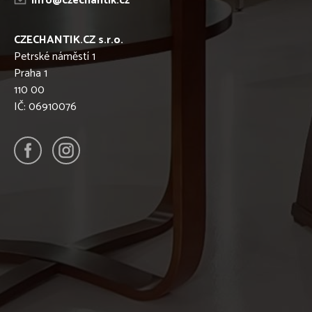
info@czechantik.cz
CZECHANTIK.CZ s.r.o.
Petrské náměstí 1
Praha 1
110 00
IČ: 06910076