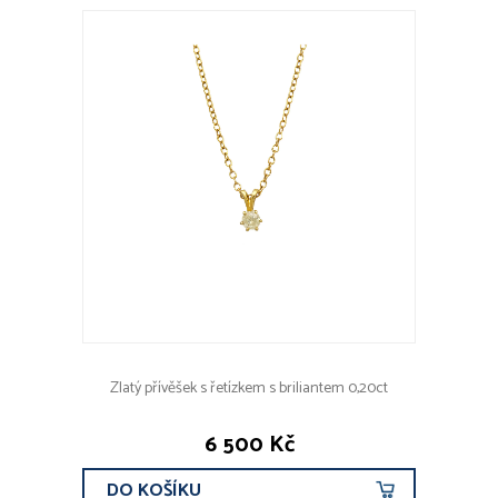
Zlatý přívěšek s řetízkem s briliantem 0,20ct
6 500 Kč
DO KOŠÍKU