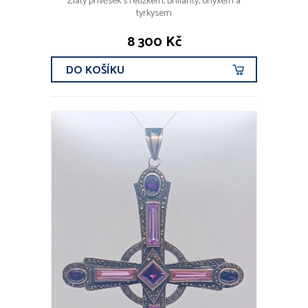
Zlatý přívěsek s řetízkem, brilianty, onyxem a
tyrkysem
8 300 Kč
DO KOŠÍKU