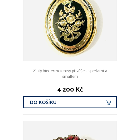
Zlatý biedermeierový přívěšek s perlami a
smaltem
4 200 Kč
DO KOŠÍKU