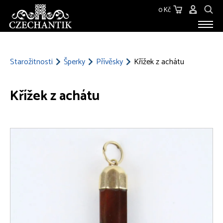
0 Kč
STAROŽITNOSTI
O NÁS
Starožitnosti
Šperky
Přívěsky
Křížek z achátu
KONTAKT
Křížek z achátu