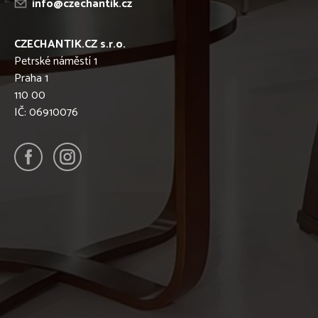
info@czechantik.cz
CZECHANTIK.CZ s.r.o.
Petrské náměstí 1
Praha 1
110 00
IČ: 06910076