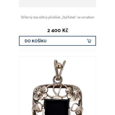
Stříbrný starožitný přívěšek „čtyřlístek“ se smaltem
2 400 Kč
DO KOŠÍKU