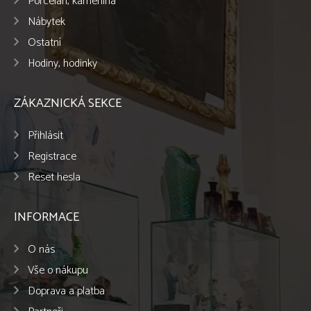
Porcelán, kamenina
Nábytek
Ostatní
Hodiny, hodinky
ZÁKAZNICKÁ SEKCE
Přihlásit
Registrace
Reset hesla
INFORMACE
O nás
Vše o nákupu
Doprava a platba