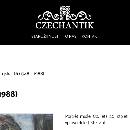
STAROŽITNOSTI
O NÁS
KONTAKT
tejskal Jiří (1948 – 1988)
 1988)
Portrét muže, 80. léta 20. stolet
vpravo dole J. Stejskal