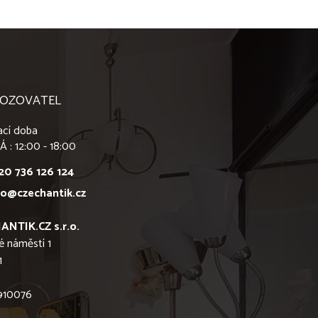
OZOVATEL
ací doba
Á : 12:00 - 18:00
20 736 126 124
fo@czechantik.cz
ANTIK.CZ s.r.o.
é náměstí 1
1
6910076