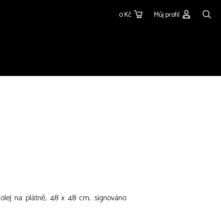
0 Kč
Můj profil
í olej na plátně, 48 x 48 cm, signováno