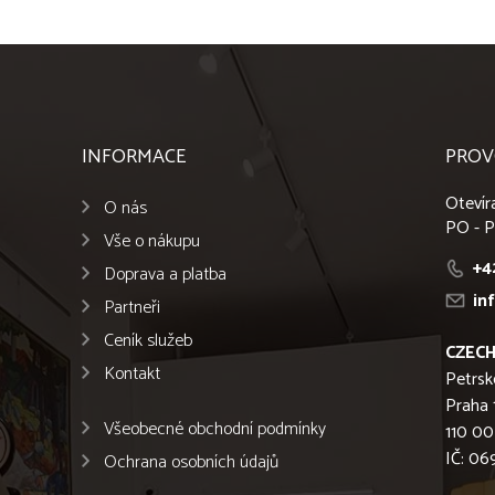
INFORMACE
PROV
Otevír
O nás
PO - P
Vše o nákupu
+4
Doprava a platba
in
Partneři
Ceník služeb
CZECH
Kontakt
Petrsk
Praha 
Všeobecné obchodní podmínky
110 00
IČ: 0
Ochrana osobních údajů