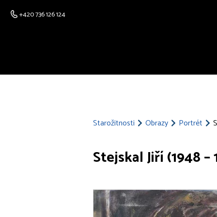
+420 736 126 124
Starožitnosti
Obrazy
Portrét
S
Stejskal Jiří (1948 –