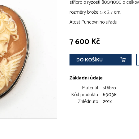
stříbro o ryzosti 800/1000 o celkov
rozměry brože: 5 x 3,7 cm,
Atest Puncovního úřadu
7 600 Kč
DO KOŠÍKU
Základní údaje
Materiál
stříbro
Kód produktu
69038
Zhlédnuto
291x