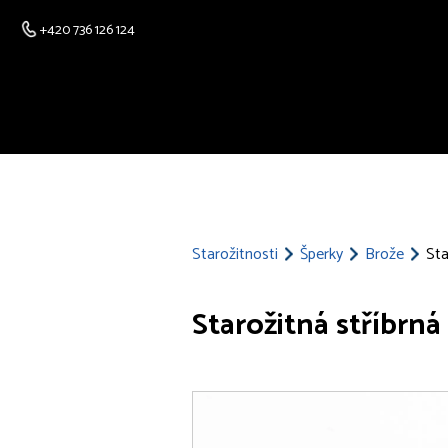
+420 736 126 124
Starožitnosti
Šperky
Brože
Sta
Starožitná stříbrná