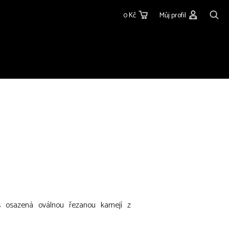
0 Kč
Můj profil
ěs osazená oválnou řezanou kamejí z