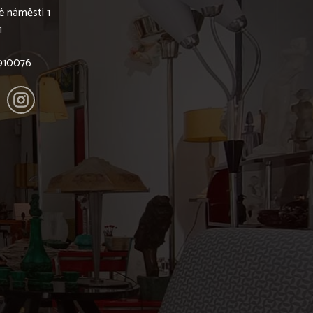
é náměstí 1
1
6910076