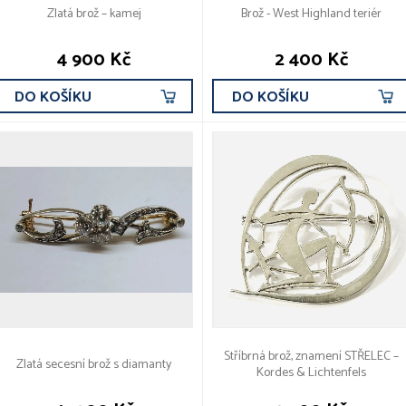
Zlatá brož – kamej
Brož - West Highland teriér
4 900 Kč
2 400 Kč
DO KOŠÍKU
DO KOŠÍKU
Stříbrná brož, znamení STŘELEC –
Zlatá secesní brož s diamanty
Kordes & Lichtenfels