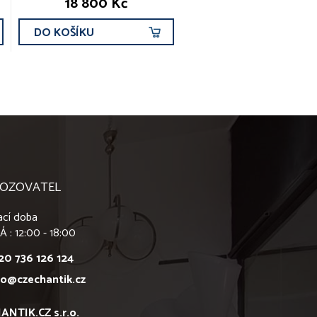
18 800 Kč
DO KOŠÍKU
OZOVATEL
ací doba
Á : 12:00 - 18:00
20 736 126 124
fo@czechantik.cz
ANTIK.CZ s.r.o.