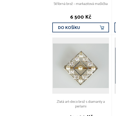
Stříbrná brož – markazitová mašlička
6 500 Kč
DO KOŠÍKU
Zlatá art-deco brož s diamanty a
perlami