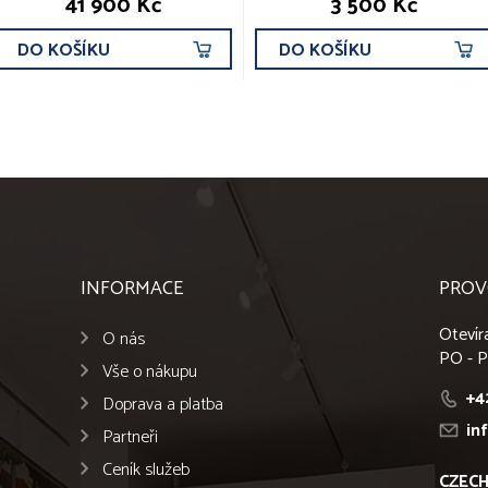
41 900 Kč
3 500 Kč
DO KOŠÍKU
DO KOŠÍKU
INFORMACE
PROV
Otevír
O nás
PO - P
Vše o nákupu
+4
Doprava a platba
in
Partneři
Ceník služeb
CZECH