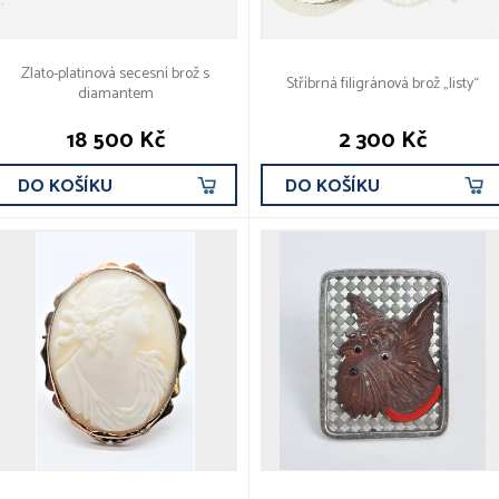
Zlato-platinová secesní brož s
Stříbrná filigránová brož „listy“
diamantem
18 500 Kč
2 300 Kč
DO KOŠÍKU
DO KOŠÍKU