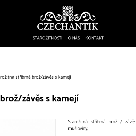
STAROŽITNOSTI
O NÁS
KONTAKT
rožitná stříbrná brož/závěs s kamejí
 brož/závěs s kamejí
Starožitná stříbrná brož / záv
mušloviny,