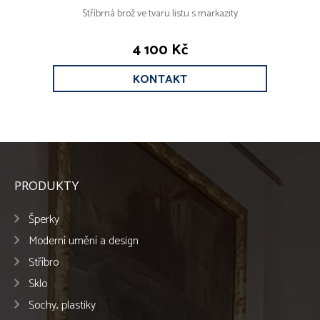
Stříbrná brož ve tvaru listu s markazity
4 100 Kč
KONTAKT
PRODUKTY
Šperky
Moderní umění a design
Stříbro
Sklo
Sochy, plastiky