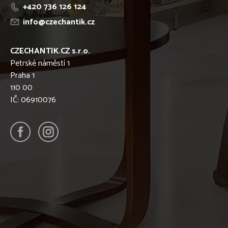
+420 736 126 124
info@czechantik.cz
CZECHANTIK.CZ s.r.o.
Petrské náměstí 1
Praha 1
110 00
IČ: 06910076