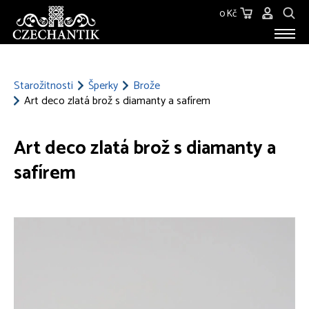
0 Kč
STAROŽITNOSTI
O NÁS
Starožitnosti
Šperky
Brože
Art deco zlatá brož s diamanty a safírem
KONTAKT
Art deco zlatá brož s diamanty a
safírem