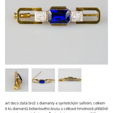
art deco zlatá brož s diamanty a syntetickým safírem, celkem
6 ks diamantů briliantového brusu o celkové hmotnosti přibližně