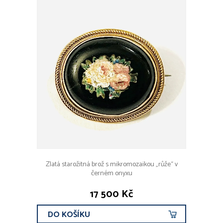
Zlatá starožitná brož s mikromozaikou „růže“ v
černém onyxu
17 500 Kč
DO KOŠÍKU