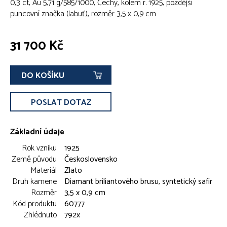
0,3 ct, Au 5,71 g/585/1000, Čechy, kolem r. 1925, pozdější
puncovní značka (labuť), rozměr 3,5 x 0,9 cm
31 700 Kč
DO KOŠÍKU
POSLAT DOTAZ
Základní údaje
Rok vzniku
1925
Země původu
Československo
Materiál
Zlato
Druh kamene
Diamant briliantového brusu, syntetický safír
Rozměr
3,5 x 0,9 cm
Kód produktu
60777
Zhlédnuto
792x