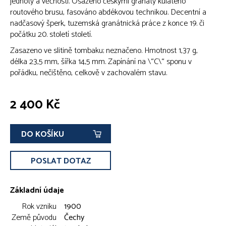
jednoty a věčnosti. Osázeno českými granáty kulatého
routového brusu, fasováno abdékovou technikou. Decentní a
nadčasový šperk, tuzemská granátnická práce z konce 19. či
počátku 20. století století.
Zasazeno ve slitině tombaku; neznačeno. Hmotnost 1,37 g,
délka 23,5 mm, šířka 14,5 mm. Zapínání na \“C\“ sponu v
pořádku, nečištěno, celkově v zachovalém stavu.
2 400 Kč
DO KOŠÍKU
POSLAT DOTAZ
Základní údaje
Rok vzniku
1900
Země původu
Čechy