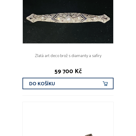
Zlatá art deco brož s diamanty a safíry
59 700 Kč
DO KOŠÍKU