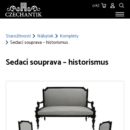
0 Kč
STAROŽITNOSTI
O NÁS
Starožitnosti
Nábytek
Komplety
Sedací souprava – historismus
KONTAKT
Sedací souprava – historismus