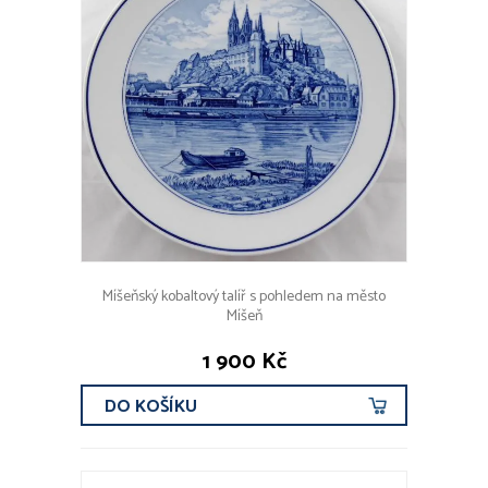
Míšeňský kobaltový talíř s pohledem na město
Míšeň
1 900 Kč
DO KOŠÍKU