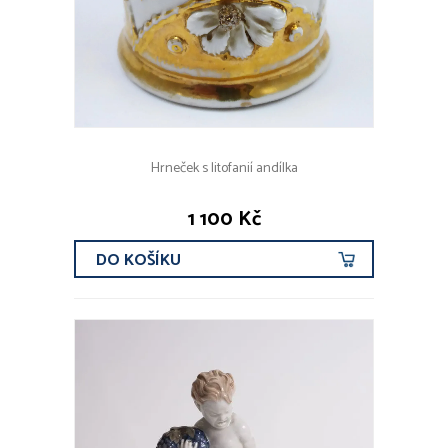
Hrneček s litofanií andílka
1 100 Kč
DO KOŠÍKU