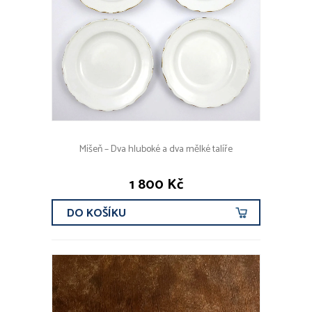
Míšeň – Dva hluboké a dva mělké talíře
1 800 Kč
DO KOŠÍKU