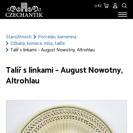
0 Kč
STAROŽITNOSTI
O NÁS
Starožitnosti
Porcelán, kamenina
Džbány, konvice, mísy, talíře
KONTAKT
Talíř s linkami – August Nowotny, Altrohlau
Talíř s linkami – August Nowotny,
Altrohlau