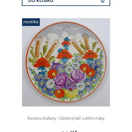
DO KOŠÍKU
novinka
Keramo, Kožlany – Závěsný talíř s vlčími máky