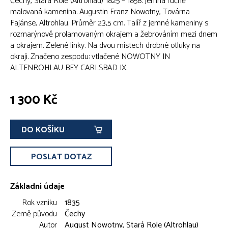
Čechy, Stará Role (Altrohlau) 1825 – 1858. Jemná ručně
malovaná kamenina. Augustin Franz Nowotny, Továrna
Fajánse, Altrohlau. Průměr 23,5 cm. Talíř z jemné kameniny s
rozmarýnově prolamovaným okrajem a žebrováním mezi dnem
a okrajem. Zelené linky. Na dvou místech drobné otluky na
okraji. Značeno zespodu: vtlačené NOWOTNY IN
ALTENROHLAU BEY CARLSBAD IX.
1 300 Kč
DO KOŠÍKU
POSLAT DOTAZ
Základní údaje
Rok vzniku
1835
Země původu
Čechy
Autor
August Nowotny, Stará Role (Altrohlau)