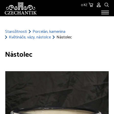
0 Kč
STAROŽITNOSTI
O NÁS
Starožitnosti
Porcelán, kamenina
Květináče, vázy, nástolce
Nástolec
KONTAKT
Nástolec