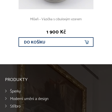
Míšeň – Vázička s cibulovým vzorem
1 900 Kč
DO KOŠÍKU
PRODUKTY
Šperky
Moderní umění a design
Stříbro