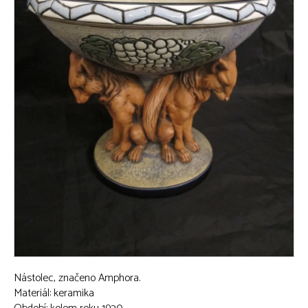
Nástolec, značeno Amphora.
Materiál: keramika