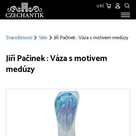
0 Kč
STAROŽITNOSTI
O NÁS
Starožitnosti
Sklo
Jiří Pačinek : Váza s motivem medúzy
KONTAKT
Jiří Pačinek : Váza s motivem
medúzy