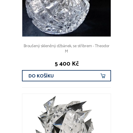
Broušený skleněný džbánek, se stříbrem - Theodor
M
5 400 Kč
DO KOŠÍKU