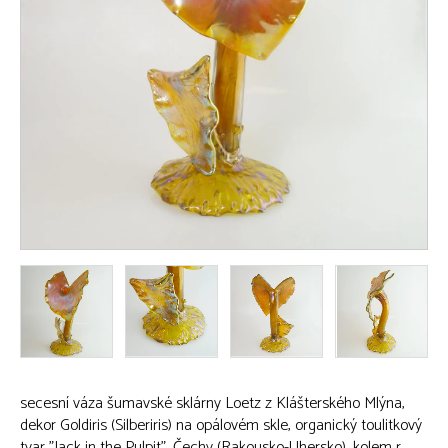
secesní váza šumavské sklárny Loetz z Klášterského Mlýna,
dekor Goldiris (Silberiris) na opálovém skle, organický toulitkový
tvar ”Jack in the Pulpit”, Čechy (Rakousko-Uhersko), kolem r.