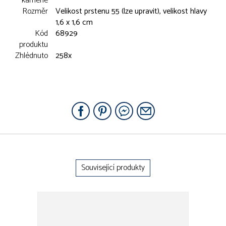
kamene
Rozměr
Velikost prstenu 55 (lze upravit), velikost hlavy
1,6 x 1,6 cm
Kód
68929
produktu
Zhlédnuto
258x
Související produkty