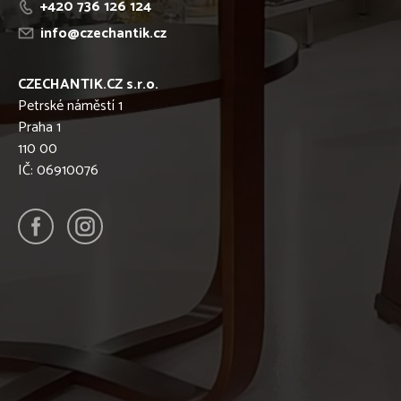
+420 736 126 124
info@czechantik.cz
CZECHANTIK.CZ s.r.o.
Petrské náměstí 1
Praha 1
110 00
IČ: 06910076