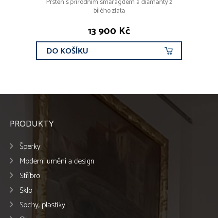
Prsten s přírodním smaragdem a diamanty z
bílého zlata
13 900 Kč
DO KOŠÍKU
PRODUKTY
Šperky
Moderní umění a design
Stříbro
Sklo
Sochy, plastiky