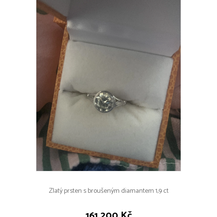
Zlatý prsten s broušeným diamantem 1,9 ct
161 200 Kč