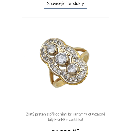
Související produkty
Zlatý prsten s přírodními brilianty 1,17 ct (vzácně
bílý F-G-H) + certifikát