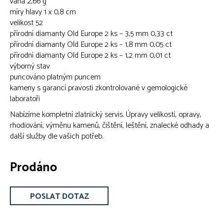
váha 2,66 g
míry hlavy 1 x 0,8 cm
velikost 52
přírodní diamanty Old Europe 2 ks – 3,5 mm 0,33 ct
přírodní diamanty Old Europe 2 ks – 1,8 mm 0,05 ct
přírodní diamanty Old Europe 2 ks – 1,2 mm 0,01 ct
výborný stav
puncováno platným puncem
kameny s garancí pravosti zkontrolované v gemologické
laboratoři
Nabízíme kompletní zlatnický servis. Úpravy velikosti, opravy,
rhodiování, výměnu kamenů, čištění, leštění, znalecké odhady a
další služby dle vašich potřeb.
Prodáno
POSLAT DOTAZ