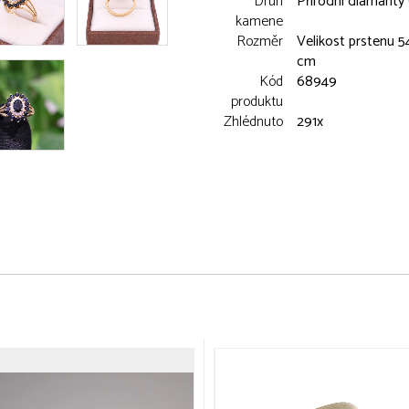
Druh
Přírodní diamanty 0
kamene
Rozměr
Velikost prstenu 54 
cm
Kód
68949
produktu
Zhlédnuto
291x