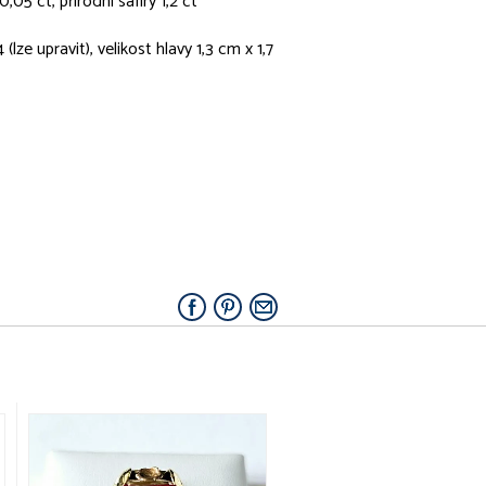
,05 ct, přírodní safíry 1,2 ct
(lze upravit), velikost hlavy 1,3 cm x 1,7