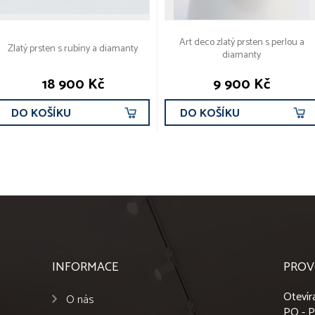
Art deco zlatý prsten s perlou a
Zlatý prsten s rubíny a diamanty
diamanty
18 900 Kč
9 900 Kč
DO KOŠÍKU
DO KOŠÍKU
INFORMACE
PROV
Otevír
O nás
PO - P