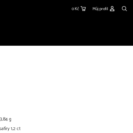
0 Kč
Můj profil
3,84 g
afíry 1,2 ct