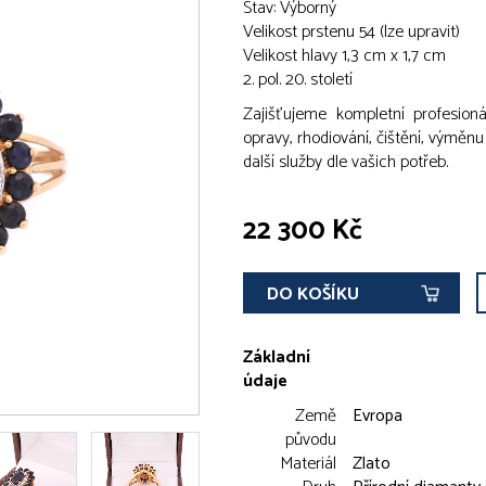
Stav: Výborný
Velikost prstenu 54 (lze upravit)
Velikost hlavy 1,3 cm x 1,7 cm
2. pol. 20. století
Zajišťujeme kompletní profesionál
opravy, rhodiování, čištění, výměn
další služby dle vašich potřeb.
22 300 Kč
DO KOŠÍKU
Základní
údaje
Země
Evropa
původu
Materiál
Zlato