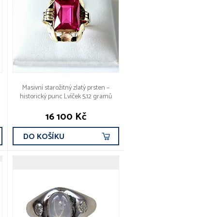
Masivní starožitný zlatý prsten –
historický punc Lvíček 5,12 gramů
16 100 Kč
DO KOŠÍKU