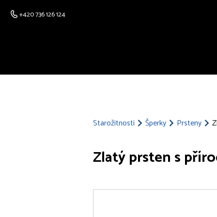
+420 736 126 124
Starožitnosti
Šperky
Prsteny
Z
Zlatý prsten s přír