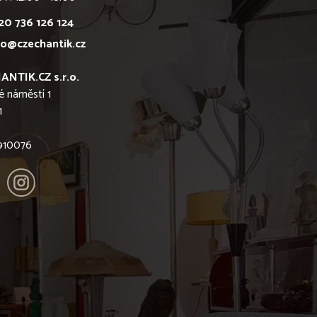
20 736 126 124
fo@czechantik.cz
ANTIK.CZ s.r.o.
é náměstí 1
1
6910076