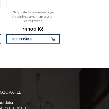
Zlatý prsten s výjimečně bílým
přírodním diamantem 0,12 ct –
certifikováno
14 100 Kč
DO KOŠÍKU
OZOVATEL
ací doba
Á : 12:00 - 18:00