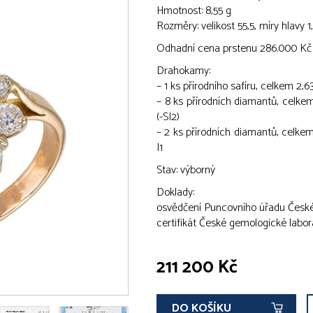
Hmotnost: 8,55 g
Rozměry: velikost 55,5, míry hlavy 1
Odhadní cena prstenu 286.000 Kč
Drahokamy:
– 1 ks přírodního safíru, celkem 2,
– 8 ks přírodních diamantů, celkem 
(-SI2)
– 2 ks přírodních diamantů, celkem 
I1
Stav: výborný
Doklady:
osvědčení Puncovního úřadu České
certifikát České gemologické labo
211 200 Kč
DO KOŠÍKU