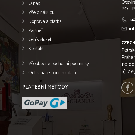
Otevír
O nás
PO - P
Vše o nákupu
+4
Doprava a platba
in
Partneři
Ceník služeb
CZECH
Kontakt
Petrsk
Praha 
Všeobecné obchodní podmínky
110 00
IČ: 0
Ochrana osobních údajů
PLATEBNÍ METODY