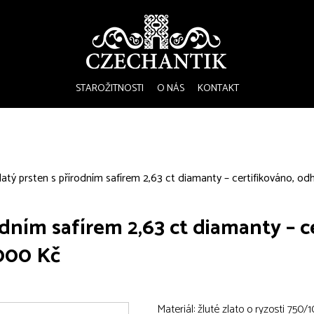
STAROŽITNOSTI
O NÁS
KONTAKT
latý prsten s přírodním safírem 2,63 ct diamanty – certifikováno, 
odním safírem 2,63 ct diamanty – c
000 Kč
Materiál: žluté zlato o ryzosti 750/