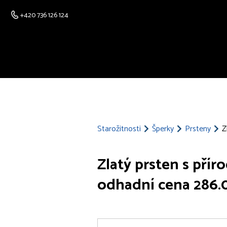
+420 736 126 124
Starožitnosti
Šperky
Prsteny
Z
Zlatý prsten s přír
odhadní cena 286.