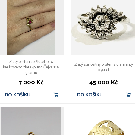
Zlatý prsten ze žlutého 14
Zlatý starožitný prsten s diamanty
karátového zlata -punc Čejka 1,82
0,94 ct
gramů
7 000 Kč
45 000 Kč
DO KOŠÍKU
DO KOŠÍKU