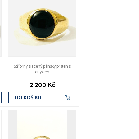
Stříbrný zlacený pánský prsten s
onyxem
2 200 Kč
DO KOŠÍKU