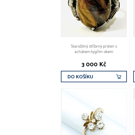
Starožitný stříbrný prsten s
achátem-tygřím okem
3 000 Kč
DO KOŠÍKU