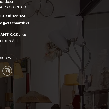
ací doba
Á : 12:00 - 18:00
20 736 126 124
fo@czechantik.cz
ANTIK.CZ s.r.o.
é náměstí 1
1
6910076