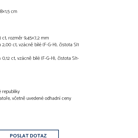
,8×1,5 cm
63 ct, rozměr 9,45×7,2 mm
2,00 ct, vzácně bílé (F-G-H), čistota SI1
0,12 ct, vzácně bílé (F-G-H), čistota SI1-
 republiky
ratoře, včetně uvedené odhadní ceny
POSLAT DOTAZ