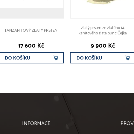
Zlatý prsten ze žlutého 14
TANZANITOVÝ ZLATÝ PRSTEN
karátového zlata punc Čejka
17 600 Kč
9 900 Kč
DO KOŠÍKU
DO KOŠÍKU
INFORMACE
PROV