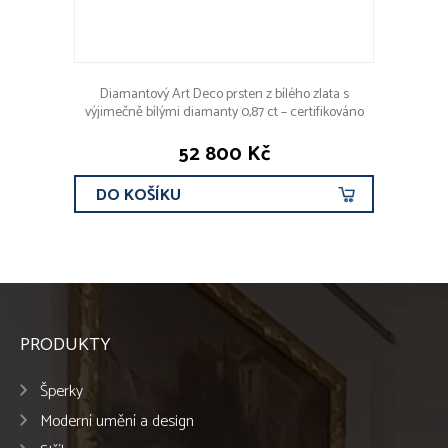
Diamantový Art Deco prsten z bílého zlata s
výjimečně bílými diamanty 0,87 ct – certifikováno
52 800 Kč
DO KOŠÍKU
PRODUKTY
Šperky
Moderní umění a design