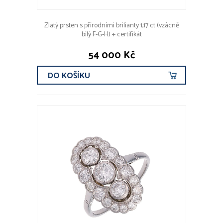
Zlatý prsten s přírodními brilianty 1,17 ct (vzácně
bílý F-G-H) + certifikát
54 000 Kč
DO KOŠÍKU