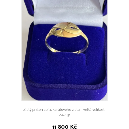
Zlatý prsten ze 14 karátového zlata – velká velikost-
2,47 gr
11 800 Kč