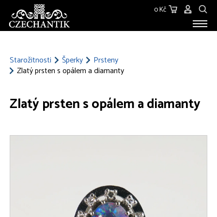
0 Kč
STAROŽITNOSTI
O NÁS
Starožitnosti
Šperky
Prsteny
Zlatý prsten s opálem a diamanty
KONTAKT
Zlatý prsten s opálem a diamanty