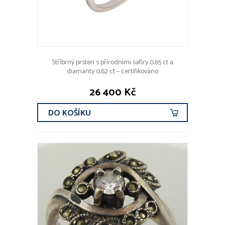
Stříbrný prsten s přírodními safíry 0,65 ct a
diamanty 0,62 ct – certifikováno
26 400 Kč
DO KOŠÍKU