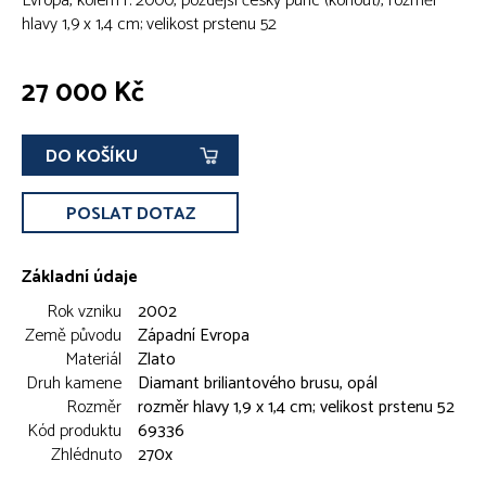
Evropa, kolem r. 2000, pozdější český punc (kohout), rozměr
hlavy 1,9 x 1,4 cm; velikost prstenu 52
27 000 Kč
DO KOŠÍKU
POSLAT DOTAZ
Základní údaje
Rok vzniku
2002
Země původu
Západní Evropa
Materiál
Zlato
Druh kamene
Diamant briliantového brusu, opál
Rozměr
rozměr hlavy 1,9 x 1,4 cm; velikost prstenu 52
Kód produktu
69336
Zhlédnuto
270x