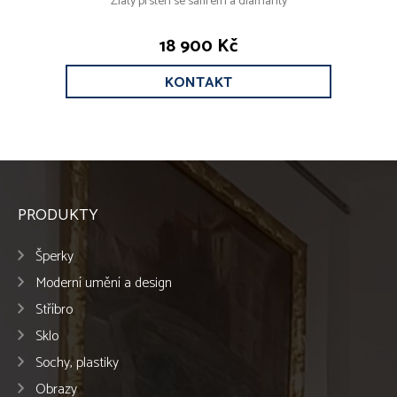
Zlatý prsten se safírem a diamanty
18 900 Kč
KONTAKT
PRODUKTY
Šperky
Moderní umění a design
Stříbro
Sklo
Sochy, plastiky
Obrazy