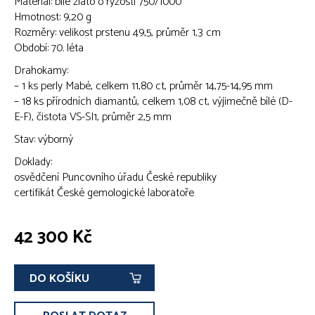
Materiál: bílé zlato o ryzosti 750/1000
Hmotnost: 9,20 g
Rozměry: velikost prstenu 49,5, průměr 1,3 cm
Období: 70. léta
Drahokamy:
– 1 ks perly Mabé, celkem 11,80 ct, průměr 14,75-14,95 mm
– 18 ks přírodních diamantů, celkem 1,08 ct, výjimečně bílé (D-
E-F), čistota VS-SI1, průměr 2,5 mm
Stav: výborný
Doklady:
osvědčení Puncovního úřadu České republiky
certifikát České gemologické laboratoře
42 300 Kč
DO KOŠÍKU