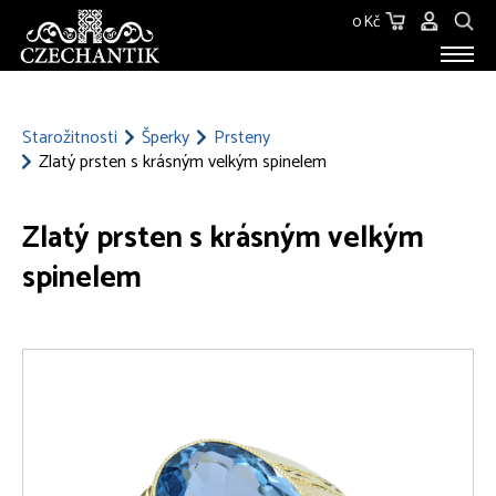
0 Kč
STAROŽITNOSTI
O NÁS
Starožitnosti
Šperky
Prsteny
Zlatý prsten s krásným velkým spinelem
KONTAKT
Zlatý prsten s krásným velkým
spinelem