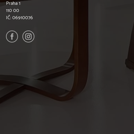
Praha 1
110 00
IČ: 06910076