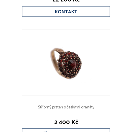
KONTAKT
Stříbrný prsten s českými granáty
2 400 Kč