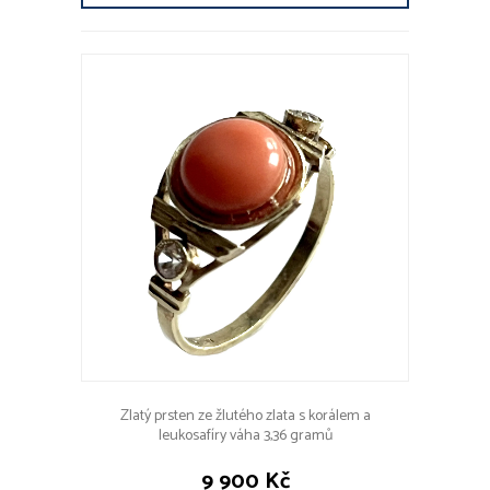
Zlatý prsten ze žlutého zlata s korálem a
leukosafíry váha 3,36 gramů
9 900 Kč