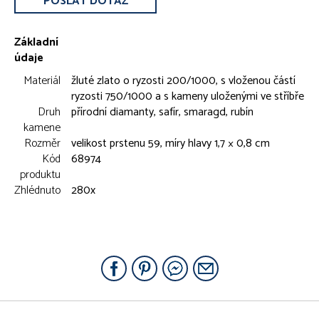
POSLAT DOTAZ
Základní
údaje
Materiál
žluté zlato o ryzosti 200/1000, s vloženou částí
ryzosti 750/1000 a s kameny uloženými ve stříbře
Druh
přírodní diamanty, safír, smaragd, rubín
kamene
Rozměr
velikost prstenu 59, míry hlavy 1,7 × 0,8 cm
Kód
68974
produktu
Zhlédnuto
280x