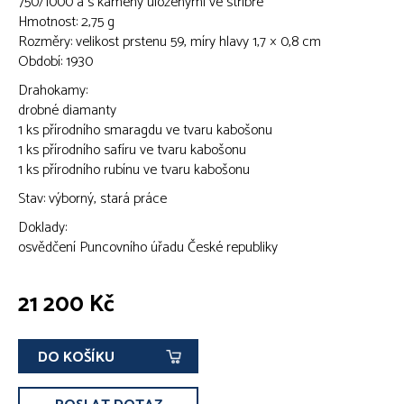
750/1000 a s kameny uloženými ve stříbře
Hmotnost: 2,75 g
Rozměry: velikost prstenu 59, míry hlavy 1,7 × 0,8 cm
Období: 1930
Drahokamy:
drobné diamanty
1 ks přírodního smaragdu ve tvaru kabošonu
1 ks přírodního safíru ve tvaru kabošonu
1 ks přírodního rubínu ve tvaru kabošonu
Stav: výborný, stará práce
Doklady:
osvědčení Puncovního úřadu České republiky
21 200 Kč
DO KOŠÍKU