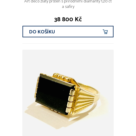
Art deco zlatý prsten s přírodními diamanty 1,20 ct
a safíry
38 800 Kč
DO KOŠÍKU