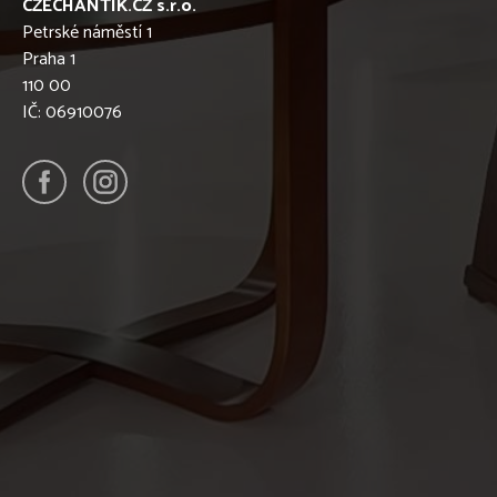
CZECHANTIK.CZ s.r.o.
Petrské náměstí 1
Praha 1
110 00
IČ: 06910076