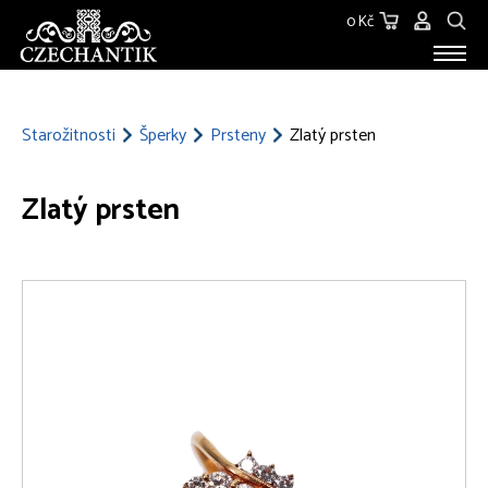
0 Kč
STAROŽITNOSTI
O NÁS
Starožitnosti
Šperky
Prsteny
Zlatý prsten
KONTAKT
Zlatý prsten