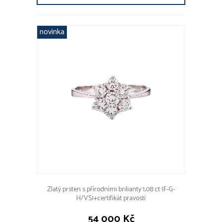
novinka
Zlatý prsten s přírodními brilianty 1,08 ct (F-G-
H/VS)+certifikát pravosti
54 000 Kč