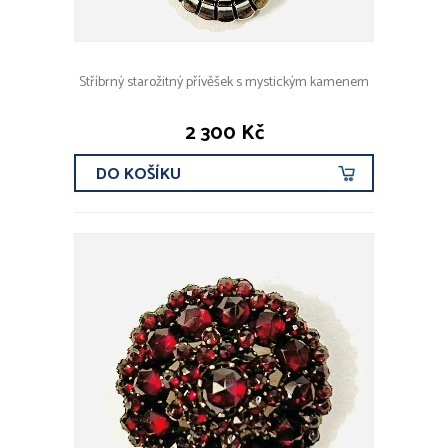
Stříbrný starožitný přívěšek s mystickým kamenem
2 300 Kč
DO KOŠÍKU