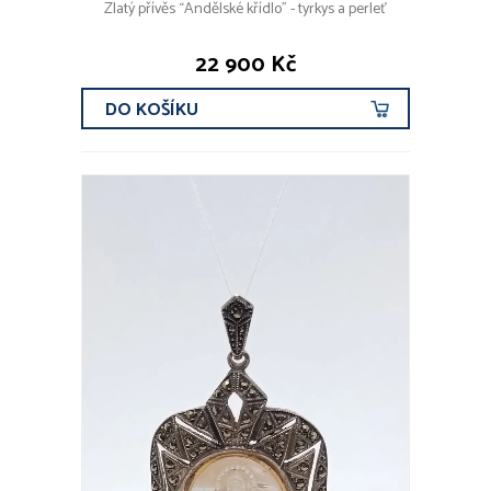
Zlatý přívěs “Andělské křídlo” - tyrkys a perleť
22 900 Kč
DO KOŠÍKU