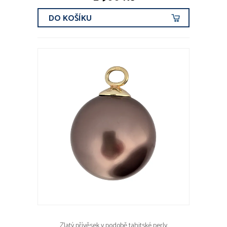
DO KOŠÍKU
Zlatý přívěsek v podobě tahitské perly