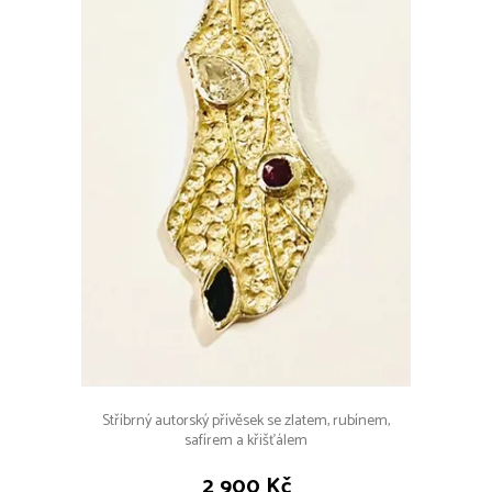
Stříbrný autorský přívěsek se zlatem, rubínem,
safírem a křišťálem
2 900 Kč